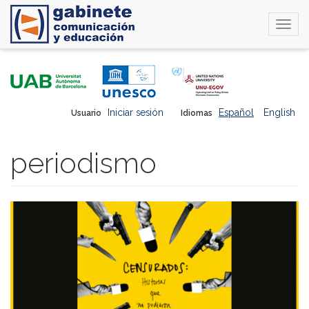
Togg
navi
Pasar
al
contenido
principal
Iniciar sesión
Español
English
Usuario
Idiomas
periodismo