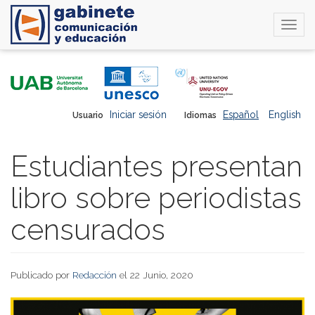
Togg
navi
Pasar
al
contenido
principal
Iniciar sesión
Español
English
Usuario
Idiomas
Estudiantes presentan
libro sobre periodistas
censurados
Publicado por
Redacción
el 22 Junio, 2020