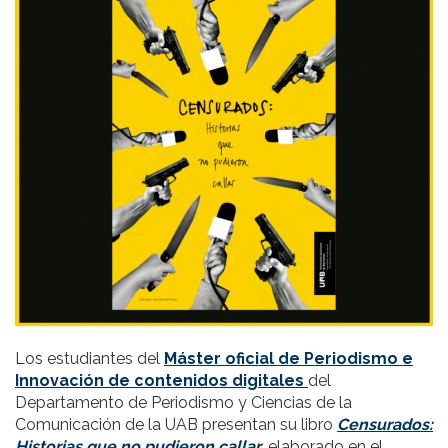
Los estudiantes del
Máster oficial de Periodismo e
Innovación de contenidos digitales
del
Departamento de Periodismo y Ciencias de la
Comunicación de la UAB presentan su libro
Censurados:
Historias que no pudieron callar
, elaborado en el