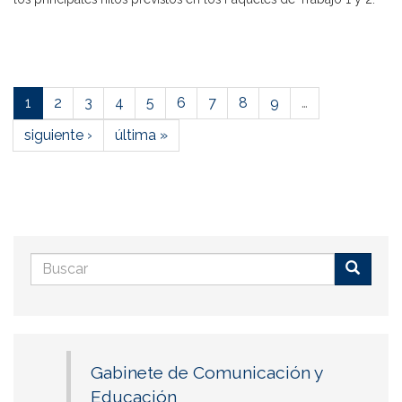
1
2
3
4
5
6
7
8
9
…
siguiente ›
última »
Formulario
de
Buscar
búsqueda
Gabinete de Comunicación y
Educación