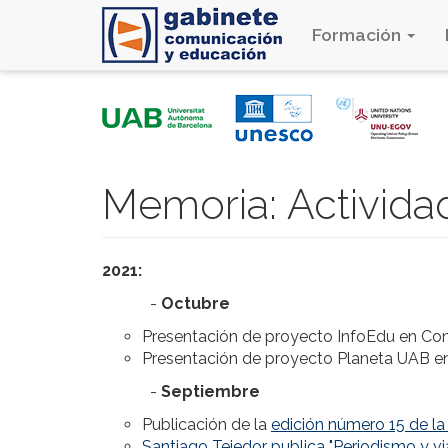
Formación
Pasar
al
contenido
principal
Memoria: Activida
2021:
-
Octubre
Presentación de proyecto InfoEdu en Co
Presentación de proyecto Planeta UAB e
-
Septiembre
Publicación de la
edición número 15 de l
Santiago Tejedor publica "Periodismo y viaj