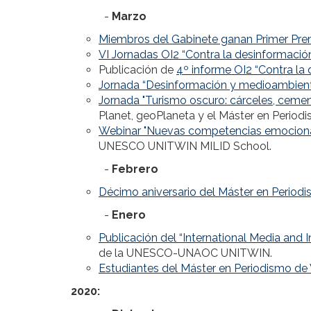
-
Marzo
Miembros del Gabinete ganan Primer Pr
VI Jornadas OI2 “Contra la desinformación
Publicación de
4º informe OI2 “Contra la
Jornada “Desinformación y medioambient
Jornada "Turismo oscuro: cárceles, cement
Planet, geoPlaneta y el Máster en Periodi
Webinar "Nuevas competencias emocional
UNESCO UNITWIN MILID School.
-
Febrero
Décimo aniversario del Máster en Periodi
-
Enero
Publicación del “International Media and I
de la UNESCO-UNAOC UNITWIN.
Estudiantes del Máster en Periodismo de Vi
2020: