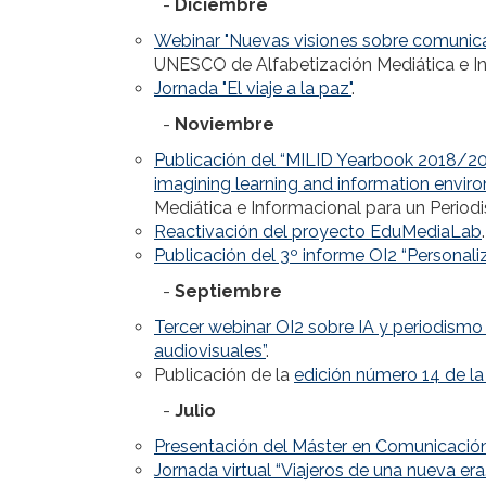
-
Diciembre
Webinar "Nuevas visiones sobre comunica
UNESCO de Alfabetización Mediática e In
Jornada "El viaje a la paz"
.
-
Noviembre
Publicación del “MILID Yearbook 2018/2019
imagining learning and information envir
Mediática e Informacional para un Period
Reactivación del proyecto EduMediaLab
.
Publicación del 3º informe OI2 “Personal
-
Septiembre
Tercer webinar OI2 sobre IA y periodismo
audiovisuales”
.
Publicación de la
edición número 14 de l
-
Julio
Presentación del Máster en Comunicació
Jornada virtual “Viajeros de una nueva era