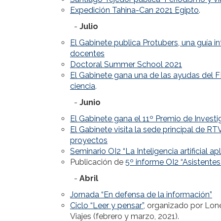
Expedición Tahina-Can 2021 Egipto
.
-
Julio
El Gabinete publica Protubers, una guía i
docentes
Doctoral Summer School 2021
El Gabinete gana una de las ayudas del F
ciencia
.
-
Junio
El Gabinete gana el 11º Premio de Investi
El Gabinete visita la sede principal de RT
proyectos
Seminario OI2 “La Inteligencia artificial a
Publicación de
5º informe OI2 “Asistentes
-
Abril
Jornada “En defensa de la información”
Ciclo “Leer y pensar”
, organizado por Lon
Viajes (febrero y marzo, 2021).