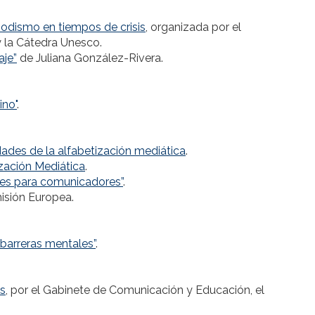
riodismo en tiempos de crisis
, organizada por el
 la Cátedra Unesco.
aje”
de Juliana González-Rivera.
ino"
.
dades de la alfabetización mediática
.
zación Mediática
.
ales para comunicadores”
.
isión Europea.
 barreras mentales”
.
es
, por el Gabinete de Comunicación y Educación, el