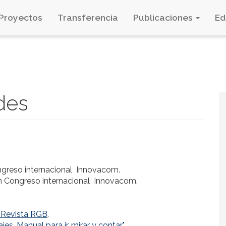
Proyectos
Transferencia
Publicaciones
E
des
ngreso internacional Innovacom.
n Congreso internacional Innovacom.
a Revista RGB
.
es. Manual para ir, mirar y contar"