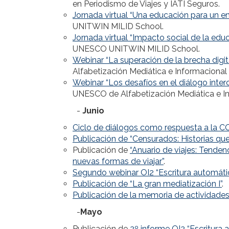
en Periodismo de Viajes y IATI Seguros.
Jornada virtual “Una educación para un en
UNITWIN MILID School.
Jornada virtual “Impacto social de la ed
UNESCO UNITWIN MILID School.
Webinar “La superación de la brecha digit
Alfabetización Mediática e Informacional
Webinar “Los desafíos en el diálogo interc
UNESCO de Alfabetización Mediática e In
-
Junio
Ciclo de diálogos como respuesta a la 
Publicación de “Censurados: Historias que
Publicación de
“Anuario de viajes: Tendenc
nuevas formas de viajar”
.
Segundo webinar OI2 “Escritura automática 
Publicación de “La gran mediatización I”
.
Publicación de la memoria de actividad
-
Mayo
Publicación de
2º informe OI2 “Escritura 