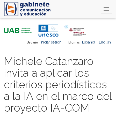
Togg
navi
Pasar
al
contenido
principal
Iniciar sesión
Español
English
Usuario
Idiomas
Michele Catanzaro
invita a aplicar los
criterios periodísticos
a la IA en el marco del
proyecto IA-COM