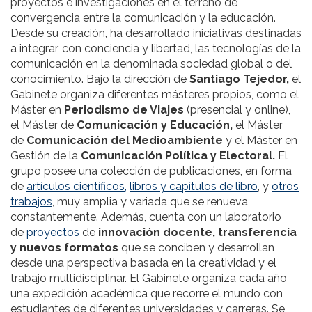
proyectos e investigaciones en el terreno de
convergencia entre la comunicación y la educación.
Desde su creación, ha desarrollado iniciativas destinadas
a integrar, con conciencia y libertad, las tecnologías de la
comunicación en la denominada sociedad global o del
conocimiento. Bajo la dirección de
Santiago Tejedor,
el
Gabinete organiza diferentes másteres propios, como el
Máster en
Periodismo de Viajes
(presencial y online),
el Máster de
Comunicación y Educación,
el Máster
de
Comunicación del Medioambiente
y el Máster en
Gestión de la
Comunicación Política y Electoral.
El
grupo posee una colección de publicaciones, en forma
de
artículos científicos,
libros y capítulos de libro
, y
otros
trabajos
, muy amplia y variada que se renueva
constantemente. Además, cuenta con un laboratorio
de
proyectos
de
innovación docente, transferencia
y nuevos formatos
que se conciben y desarrollan
desde una perspectiva basada en la creatividad y el
trabajo multidisciplinar. El Gabinete organiza cada año
una expedición académica que recorre el mundo con
estudiantes de diferentes universidades y carreras. Se