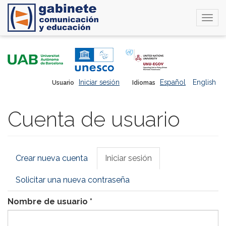
Togg
navi
Pasar
al
contenido
principal
Iniciar sesión
Español
English
Usuario
Idiomas
Cuenta de usuario
Solapas
Crear nueva cuenta
Iniciar sesión
(solapa
principales
activa)
Solicitar una nueva contraseña
Nombre de usuario
*