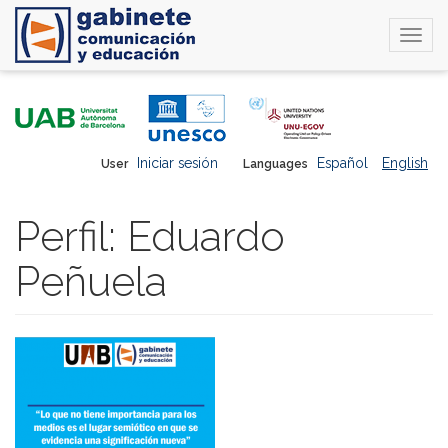
Togg
navi
Skip
to
main
content
Iniciar sesión
Español
English
User
Languages
Perfil: Eduardo
Peñuela