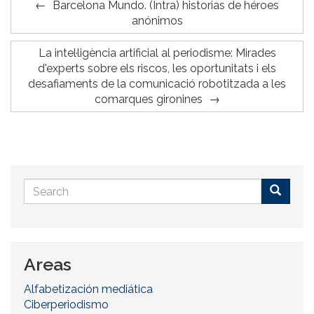
Barcelona Mundo. (Intra) historias de héroes
anónimos
La intel·ligència artificial al periodisme: Mirades
d'experts sobre els riscos, les oportunitats i els
desafiaments de la comunicació robotitzada a les
comarques gironines
Search
form
Buscar
Areas
Alfabetización mediática
Ciberperiodismo