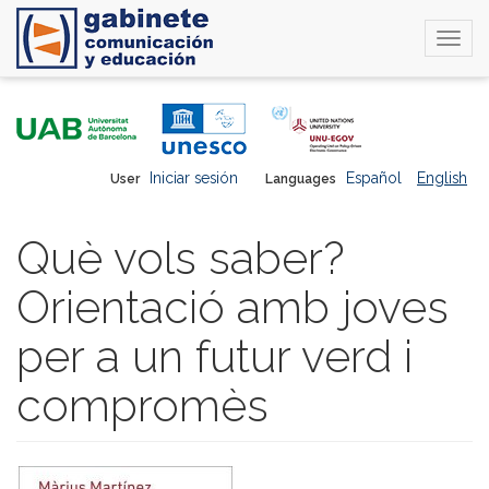
Togg
navi
Skip
to
main
content
Iniciar sesión
Español
English
User
Languages
Què vols saber?
Orientació amb joves
per a un futur verd i
compromès