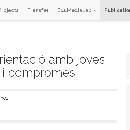
Projects
Transfer
EduMediaLab
Publicatio
rientació amb joves
rd i compromès
ínez