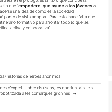
rtínez en el prólogo, es un libro que concibe la
ello que “
empodere, que ayude a los jóvenes a
hacerse una idea de cómo es la sociedad
 punto de vista adoptan. Para esto, hace falta que
itinerario formativo para afrontar todo lo que les
tica, activa y colaborativa”.
ra) historias de héroes anónimos
rades d'experts sobre els riscos, les oportunitats i els
robotitzada a les comarques gironines