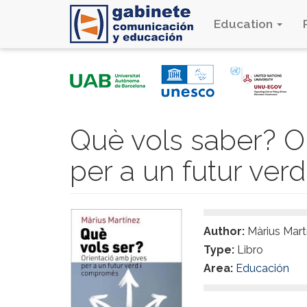
Education
Skip
to
main
content
Què vols saber? O
per a un futur ve
Author:
Màrius Mart
Type:
Libro
Area:
Educación