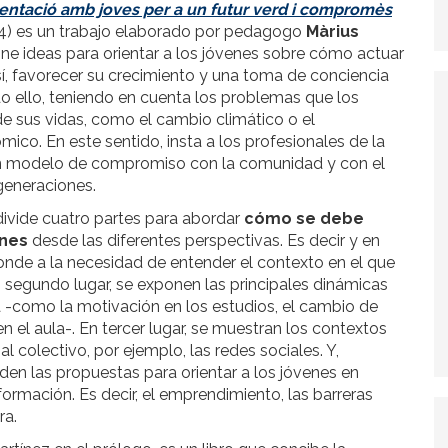
ientació amb joves per a un futur verd i compromès
24) es un trabajo elaborado por pedagogo
Màrius
e ideas para orientar a los jóvenes sobre cómo actuar
 así, favorecer su crecimiento y una toma de conciencia
o ello, teniendo en cuenta los problemas que los
de sus vidas, como el cambio climático o el
co. En este sentido, insta a los profesionales de la
un modelo de compromiso con la comunidad y con el
generaciones.
e divide cuatro partes para abordar
cómo se debe
enes
desde las diferentes perspectivas. Es decir y en
ponde a la necesidad de entender el contexto en el que
n segundo lugar, se exponen las principales dinámicas
a -como la motivación en los estudios, el cambio de
en el aula-. En tercer lugar, se muestran los contextos
l colectivo, por ejemplo, las redes sociales. Y,
nden las propuestas para orientar a los jóvenes en
formación. Es decir, el emprendimiento, las barreras
ra.