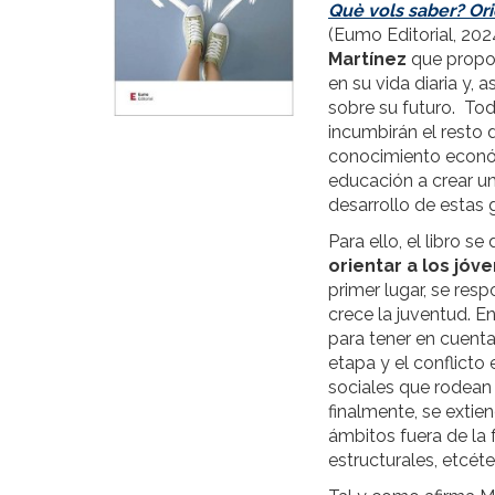
Què vols saber? Or
(Eumo Editorial, 20
Martínez
que propon
en su vida diaria y,
sobre su futuro. Tod
incumbirán el resto 
conocimiento económi
educación a crear 
desarrollo de estas 
Para ello, el libro s
orientar a los jóv
primer lugar, se res
crece la juventud. E
para tener en cuent
etapa y el conflicto 
sociales que rodean a
finalmente, se extie
ámbitos fuera de la 
estructurales, etcéte