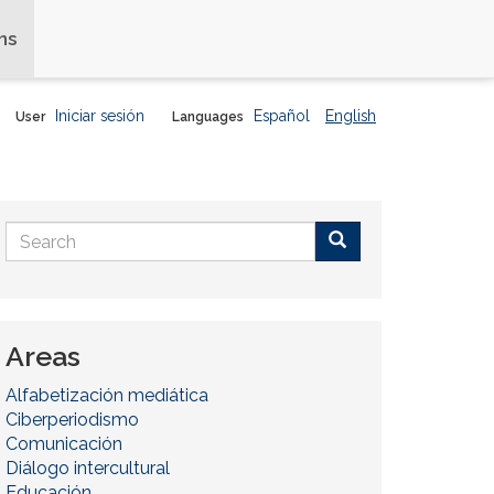
ns
Iniciar sesión
Español
English
User
Languages
Search
form
Buscar
Areas
Alfabetización mediática
Ciberperiodismo
Comunicación
Diálogo intercultural
Educación