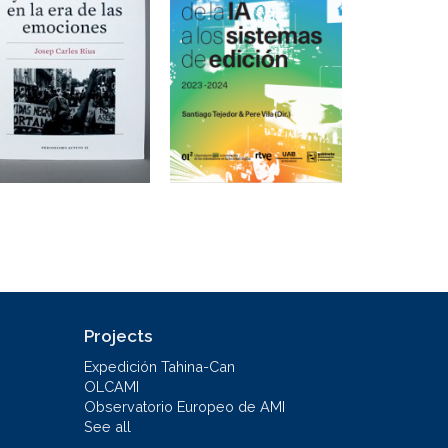
Projects
Expedición Tahina-Can
OLCAMI
Observatorio Europeo de AMI
See all