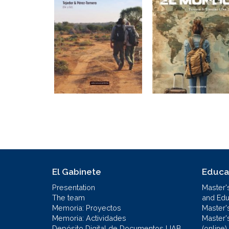
El Gabinete
Educa
Presentation
Master'
The team
and Educ
Memoria: Proyectos
Master'
Memoria: Actividades
Master'
Depósito Digital de Documentos UAB
(online)