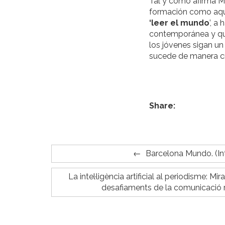
Tal y como afirma Ma
formación como aqu
‘leer el mundo
’,
a 
contemporánea y qué
los jóvenes sigan un 
sucede de manera crí
Share:
Barcelona Mundo. (Int
La intel·ligència artificial al periodisme: Mi
desafiaments de la comunicació 