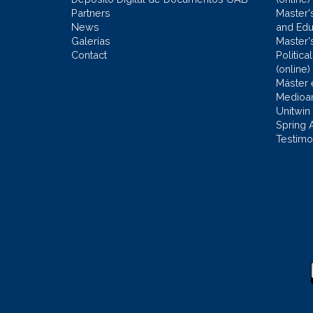
Partners
Master'
News
and Edu
Galerías
Master'
Contact
Politic
(online)
Máster 
Medioa
Unitwin
Spring 
Testimo