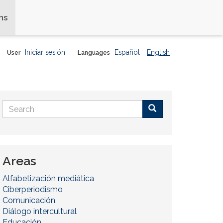
ns
Iniciar sesión
Español
English
User
Languages
Search
form
Buscar
Areas
Alfabetización mediática
Ciberperiodismo
Comunicación
Diálogo intercultural
Educación