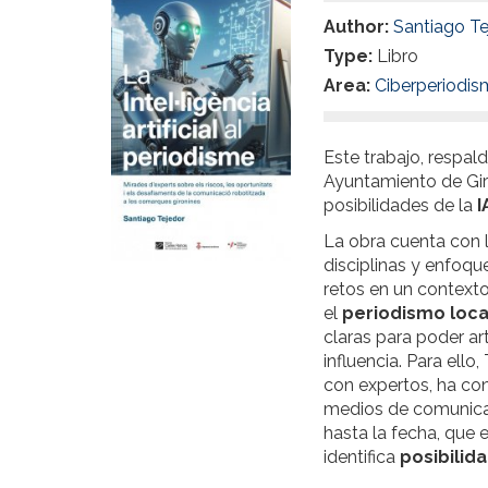
Author:
Santiago Te
Type:
Libro
Area:
Ciberperiodi
Este trabajo, respal
Ayuntamiento de Giro
posibilidades de la
I
La obra cuenta con l
disciplinas y enfoqu
retos en un context
el
periodismo loca
claras para poder ar
influencia. Para ello
con expertos, ha con
medios de comunicaci
hasta la fecha, que 
identifica
posibilid