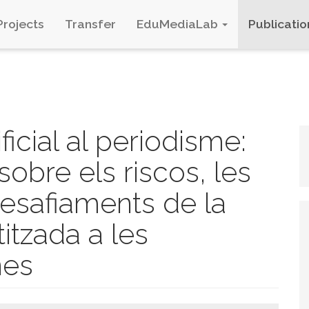
Projects
Transfer
EduMediaLab
Publicatio
ificial al periodisme:
obre els riscos, les
 desafiaments de la
itzada a les
nes