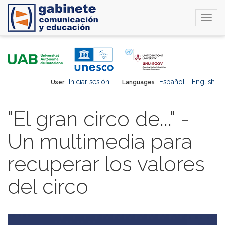
Togg
navi
Skip
to
main
content
Iniciar sesión
Español
English
User
Languages
"El gran circo de..." -
Un multimedia para
recuperar los valores
del circo