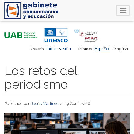
Togg
navi
Pasar
al
contenido
principal
Iniciar sesión
Español
English
Usuario
Idiomas
Los retos del
periodismo
Publicado por
Jesús Martínez
el 29 Abril, 2026