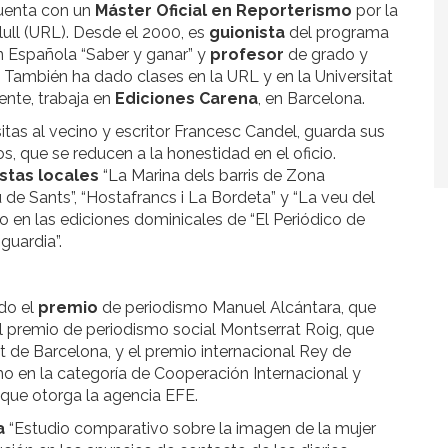
uenta con un
Máster
Oficial en Reporterismo
por la
ull (URL). Desde el 2000, es
guionista
del programa
ón Española “Saber y ganar” y
profesor
de grado y
 También ha dado clases en la URL y en la Universitat
ente, trabaja en
Ediciones Carena
, en Barcelona.
sitas al vecino y escritor Francesc Candel, guarda sus
s, que se reducen a la honestidad en el oficio.
istas locales
“La Marina dels barris de Zona
u de Sants”, “Hostafrancs i La Bordeta” y “La veu del
do en las ediciones dominicales de “El Periódico de
guardia”.
ado el
premio
de periodismo Manuel Alcántara, que
l premio de periodismo social Montserrat Roig, que
 de Barcelona, y el premio internacional Rey de
o en la categoría de Cooperación Internacional y
 que otorga la agencia EFE.
a
“Estudio comparativo sobre la imagen de la mujer