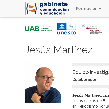
Formación
Pasar
al
contenido
principal
Jesús Martínez
Equipo investig
Colaborador
Jesús Martínez
eje
en los barrios de Ba
en Periodismo por l