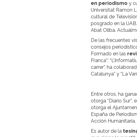
en periodismo
y c
Universitat Ramon Ll
cultural de Televisi
posgrado en la UAB.
Abat Oliba. Actualm
De las frecuentes vi
consejos periodístico
Formado en las
rev
Franca”; “L’Informati
carrer”, ha colabora
Catalunya” y “La Van
Entre otros, ha gan
otorga “Diario Sur”
;
e
otorga el Ajuntament
España de Periodism
Acción Humanitaria,
Es autor de la
tesin