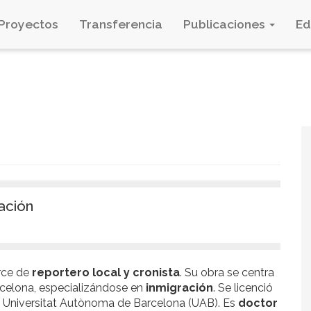
Proyectos
Transferencia
Publicaciones
E
ación
rce de
reportero local y cronista
. Su obra se centra
rcelona, especializándose en
inmigración
. Se licenció
a Universitat Autònoma de Barcelona (UAB). Es
doctor