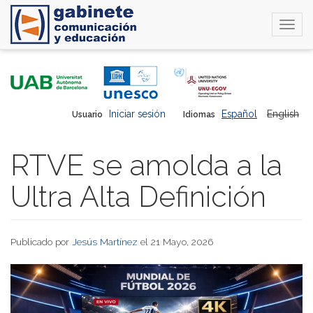
Togg
navi
Pasar
al
contenido
principal
Iniciar sesión
Español
English
Usuario
Idiomas
RTVE se amolda a la
Ultra Alta Definición
Publicado por
Jesús Martínez
el 21 Mayo, 2026