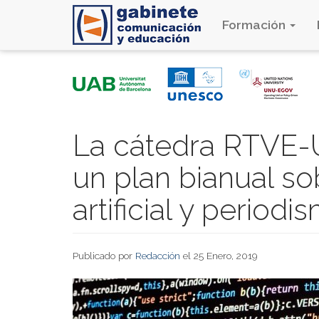
Formación
Pasar
al
contenido
principal
La cátedra RTVE
un plan bianual so
artificial y periodi
Publicado por
Redacción
el 25 Enero, 2019