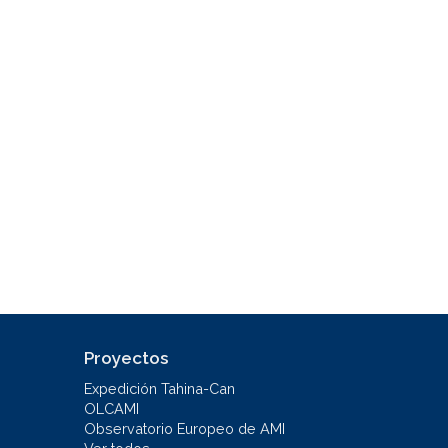
Proyectos
Expedición Tahina-Can
OLCAMI
Observatorio Europeo de AMI