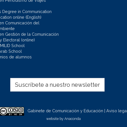
en Periodismo de Viajes
s Degree in Communication
ation online (English)
en Comunicación del
mbiente
en Gestión de la Comunicación
 y Electoral (online)
 MILID School
Arab School
nios de alumnos
Suscríbete a nuestro newsletter
Gabinete de Comunicación y Educación | Aviso lega
website by
Anaconda