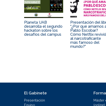
Planeta UAB
Presentación del lib
desarrolla el segundo
“¿Por qué amamos 
hackaton sobre los
Pablo Escobar?
desafíos del campus
Cómo Netflix revivi
al narcotraficante
más famoso del
mundo?”
El Gabinete
Forma
Presentación
Máster 
Equipo
(online)