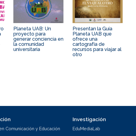
ro
Planeta UAB: Un
Presentan la Guía
a
proyecto para
Planeta UAB que
generar conciencia en
ofrece una
ó
la comunidad
cartografía de
universitaria
recursos para viajar al
otro
ción
Investigación
en Comunicación y Educación
EduMediaLab