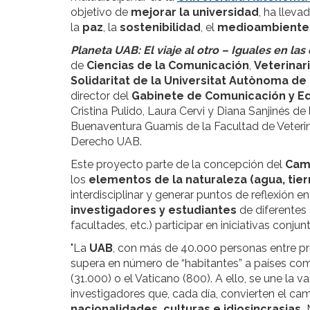
objetivo de
mejorar la universidad
, ha lleva
la
paz
, la
sostenibilidad
, el
medioambiente
Planeta UAB: El viaje al otro – Iguales en las
de
Ciencias de la Comunicación
,
Veterinar
Solidaritat de la Universitat Autònoma d
director del
Gabinete de Comunicación y E
Cristina Pulido, Laura Cervi y Diana Sanjinés d
Buenaventura Guamis de la Facultad de Veterin
Derecho UAB.
Este proyecto parte de la concepción del
Cam
los
elementos de la naturaleza (agua, tier
interdisciplinar y generar puntos de reflexión 
investigadores y estudiantes
de diferentes
facultades, etc.) participar en iniciativas conj
"La
UAB
, con más de 40.000 personas entre pr
supera en número de “habitantes” a países com
(31.000) o el Vaticano (800). A ello, se une la
investigadores que, cada día, convierten el ca
nacionalidades, culturas e idiosincrasias.
M