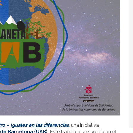
tro – Iguales en las diferencias
, una iniciativa
de Barcelona (UAB)
.
Este trabajo
,
que surgió con el