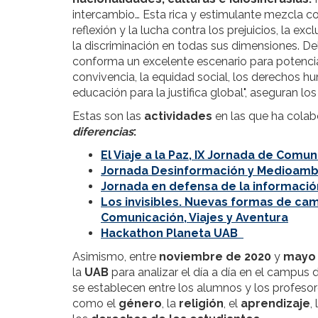
intercambio… Esta rica y estimulante mezcla c
reflexión y la lucha contra los prejuicios, la e
la discriminación en todas sus dimensiones. 
conforma un excelente escenario para potenciar
convivencia, la equidad social, los derechos h
educación para la justifica global", aseguran l
Estas son las
actividades
en las que ha cola
diferencias
:
El Viaje a la Paz, IX Jornada de Comun
Jornada Desinformación y Medioamb
Jornada en defensa de la informació
Los invisibles. Nuevas formas de cam
Comunicación, Viajes y Aventura
Hackathon Planeta UAB
Asimismo, entre
noviembre de 2020
y
mayo 
la
UAB
para analizar el día a día en el campus 
se establecen entre los alumnos y los profesor
como el
género
, la
religión
, el
aprendizaje
,