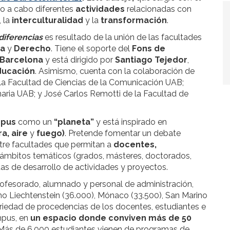
do a cabo diferentes
actividades
relacionadas con
, la
interculturalidad
y la
transformación
.
 diferencias
es resultado de la unión de las facultades
ia
y
Derecho
. Tiene el soporte del
Fons de
e Barcelona
y está dirigido por
Santiago Tejedor
,
ducación
. Asimismo, cuenta con la colaboración de
e la Facultad de Ciencias de la Comunicación UAB;
aria UAB; y José Carlos Remotti de la Facultad de
pus
como un
“planeta”
y está inspirado en
ra, aire
y
fuego)
. Pretende fomentar un debate
entre facultades que permitan a
docentes,
 ámbitos temáticos (grados, másteres, doctorados,
untas de desarrollo de actividades y proyectos.
ofesorado, alumnado y personal de administración,
o Liechtenstein (36.000), Mónaco (33.500), San Marino
 variedad de procedencias de los docentes, estudiantes e
mpus, en
un espacio donde conviven más de 50
ás de 6.000 estudiantes vienen de programas de