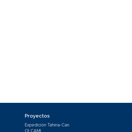
Proyectos
Expedición Tahina-Can
OLCAMI