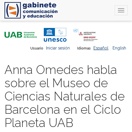
Togg
navi
Pasar
al
contenido
principal
Iniciar sesión
Español
English
Usuario
Idiomas
Anna Omedes habla
sobre el Museo de
Ciencias Naturales de
Barcelona en el Ciclo
Planeta UAB