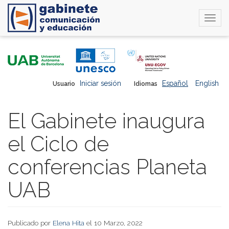
Togg
navi
Pasar
al
contenido
principal
Iniciar sesión
Español
English
Usuario
Idiomas
El Gabinete inaugura
el Ciclo de
conferencias Planeta
UAB
Publicado por
Elena Hita
el 10 Marzo, 2022