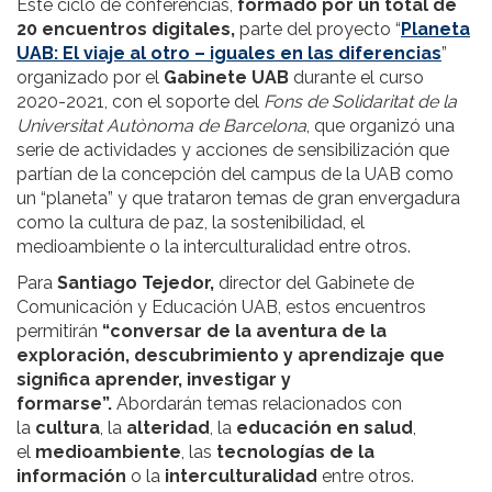
Este ciclo de conferencias,
formado por un total de
20 encuentros digitales,
parte del proyecto “
Planeta
UAB: El viaje al otro – iguales en las diferencias
”
organizado por el
Gabinete UAB
durante el curso
2020-2021, con el soporte del
Fons de Solidaritat de la
Universitat Autònoma de Barcelona
, que organizó una
serie de actividades y acciones de sensibilización que
partían de la concepción del campus de la UAB como
un “planeta” y que trataron temas de gran envergadura
como la cultura de paz, la sostenibilidad, el
medioambiente o la interculturalidad entre otros.
Para
Santiago Tejedor,
director del Gabinete de
Comunicación y Educación UAB, estos encuentros
permitirán
“conversar de la aventura de la
exploración, descubrimiento y aprendizaje que
significa aprender, investigar y
formarse”.
Abordarán temas relacionados con
la
cultura
, la
alteridad
, la
educación en salud
,
el
medioambiente
, las
tecnologías de la
información
o la
interculturalidad
entre otros.