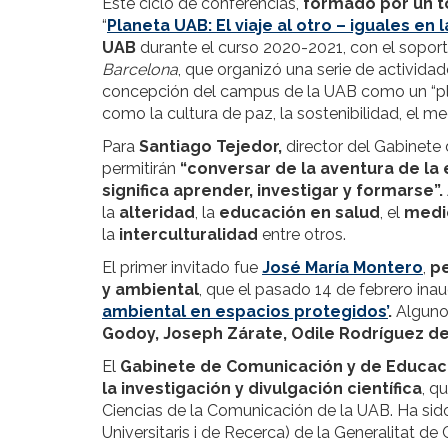
Este ciclo de conferencias,
formado por un to
“
Planeta UAB: El viaje al otro – iguales en 
UAB
durante el curso 2020-2021, con el sopor
Barcelona
, que organizó una serie de actividad
concepción del campus de la UAB como un “pl
como la cultura de paz, la sostenibilidad, el me
Para
Santiago Tejedor,
director del Gabinete
permitirán
“conversar de la aventura de la
significa aprender, investigar y formarse”.
la
alteridad
, la
educación en salud
, el
medi
la
interculturalidad
entre otros.
El primer invitado fue
José María Montero
,
pe
y ambiental
, que el pasado 14 de febrero inaug
ambiental en espacios protegidos’
.
Alguno
Godoy, Joseph Zárate, Odile Rodríguez d
El
Gabinete de Comunicación y de Educac
la investigación y divulgación científica
, q
Ciencias de la Comunicación de la UAB. Ha si
Universitaris i de Recerca) de la Generalitat 