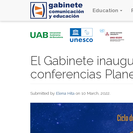
Education
Skip
to
main
content
El Gabinete inaugu
conferencias Plan
Submitted by
Elena Hita
on 10 March, 2022.