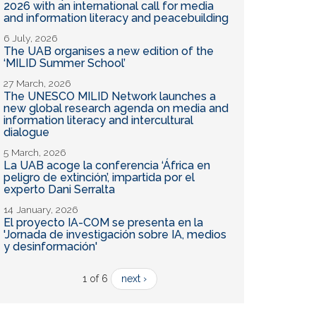
2026 with an international call for media
and information literacy and peacebuilding
6 July, 2026
The UAB organises a new edition of the
‘MILID Summer School’
27 March, 2026
The UNESCO MILID Network launches a
new global research agenda on media and
information literacy and intercultural
dialogue
5 March, 2026
La UAB acoge la conferencia ‘África en
peligro de extinción’, impartida por el
experto Dani Serralta
14 January, 2026
El proyecto IA-COM se presenta en la
'Jornada de investigación sobre IA, medios
y desinformación'
1 of 6
next ›