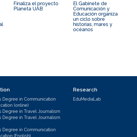
Finaliza el proyecto
El Gabinete de
Planeta UAB
Comunicación y
Educación organiza
un ciclo sobre
al
historias, mares y
océanos
tion
Research
s Degree in Communication
EduMediaLab
ation (online)
s Degree in Travel Journalism
s Degree in Travel Journalism
s Degree in Communication
cation (English)