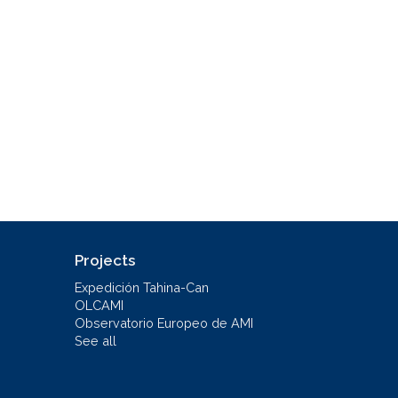
Projects
Expedición Tahina-Can
OLCAMI
Observatorio Europeo de AMI
See all