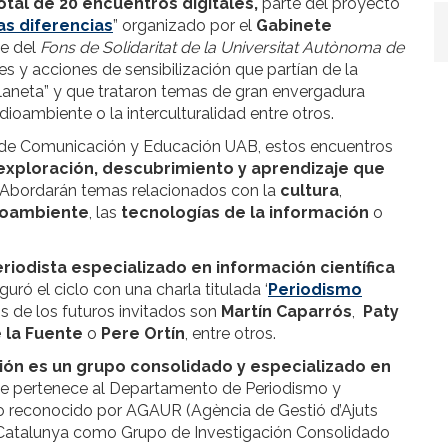
tal de 20 encuentros digitales,
parte del proyecto
las diferencias
” organizado por el
Gabinete
te del
Fons de Solidaritat de la Universitat Autònoma de
es y acciones de sensibilización que partían de la
aneta” y que trataron temas de gran envergadura
dioambiente o la interculturalidad entre otros.
 de Comunicación y Educación UAB, estos encuentros
 exploración, descubrimiento y aprendizaje que
Abordarán temas relacionados con la
cultura
,
oambiente
, las
tecnologías de la información
o
riodista especializado en información científica
uró el ciclo con una charla titulada ‘
Periodismo
s de los futuros invitados son
Martín Caparrós
,
Paty
e la Fuente
o
Pere Ortín
, entre otros.
ión
es un grupo consolidado y especializado en
ue pertenece al Departamento de Periodismo y
do reconocido por AGAUR (Agència de Gestió d’Ajuts
de Catalunya como Grupo de Investigación Consolidado