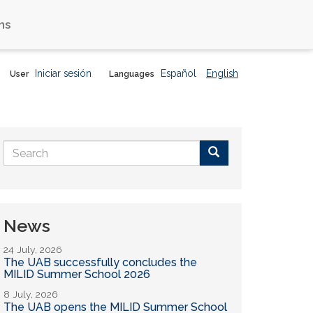
ns
Iniciar sesión
Español
English
User
Languages
Search
form
Buscar
News
24 July, 2026
The UAB successfully concludes the
MILID Summer School 2026
8 July, 2026
The UAB opens the MILID Summer School