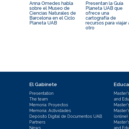
Anna Omedes habla
Presentan la Guía
sobre el Museo de
Planeta UAB que
Ciencias Naturales de
ofrece una
Barcelona en el Ciclo
cartografía de
Planeta UAB
recursos para viajar 
otro
El Gabinete
Educa
Presentation
Master'
The team
and Educ
Memoria: Proyectos
Master'
Memoria: Actividades
Master'
Depósito Digital de Documentos UAB
(online)
Partners
Master'
News
and Edu