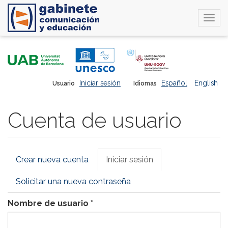
Togg
navi
Pasar
al
contenido
principal
Iniciar sesión
Español
English
Usuario
Idiomas
Cuenta de usuario
Solapas
Crear nueva cuenta
Iniciar sesión
(solapa
principales
activa)
Solicitar una nueva contraseña
Nombre de usuario
*