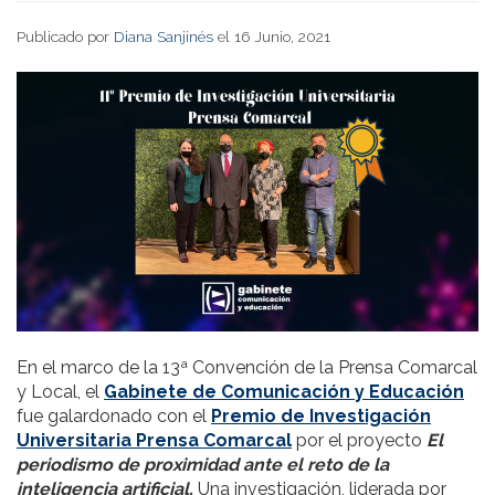
Publicado por
Diana Sanjinés
el 16 Junio, 2021
En el marco de la 13ª Convención de la Prensa Comarcal
y Local, el
Gabinete de Comunicación y Educación
fue galardonado con el
Premio de Investigación
Universitaria Prensa Comarcal
por el proyecto
El
periodismo de proximidad ante el reto de la
inteligencia artificial.
Una investigación, liderada por