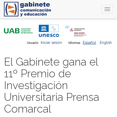
Togg
navi
Pasar
al
contenido
principal
Iniciar sesión
Español
English
Usuario
Idiomas
El Gabinete gana el
11º Premio de
Investigación
Universitaria Prensa
Comarcal