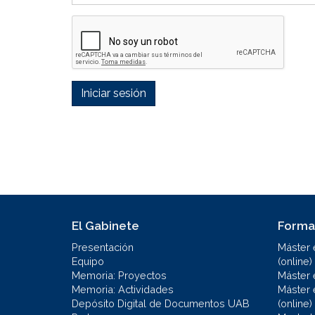
Iniciar sesión
El Gabinete
Forma
Presentación
Máster 
Equipo
(online)
Memoria: Proyectos
Máster 
Memoria: Actividades
Máster 
Depósito Digital de Documentos UAB
(online)