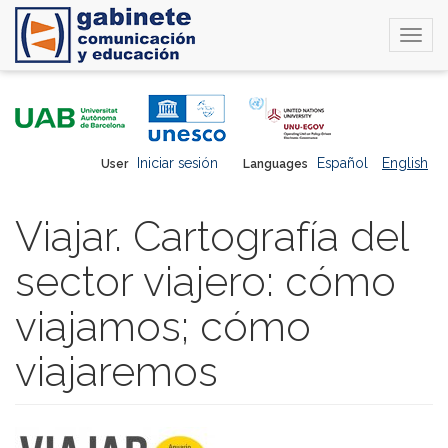
Togg
navi
Skip
to
main
content
Iniciar sesión
Español
English
User
Languages
Viajar. Cartografía del
sector viajero: cómo
viajamos; cómo
viajaremos