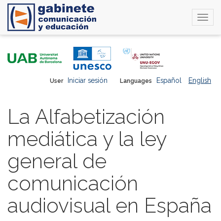
Togg
navi
Skip
to
main
content
Iniciar sesión
Español
English
User
Languages
La Alfabetización
mediática y la ley
general de
comunicación
audiovisual en España