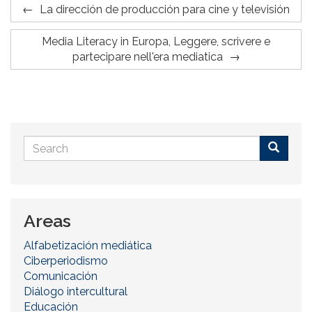
La dirección de producción para cine y televisión
Media Literacy in Europa, Leggere, scrivere e
partecipare nell'era mediatica
Search
form
Buscar
Areas
Alfabetización mediática
Ciberperiodismo
Comunicación
Diálogo intercultural
Educación