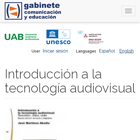
Togg
navi
Skip
to
main
content
Iniciar sesión
Español
English
User
Languages
Introducción a la
tecnología audiovisual