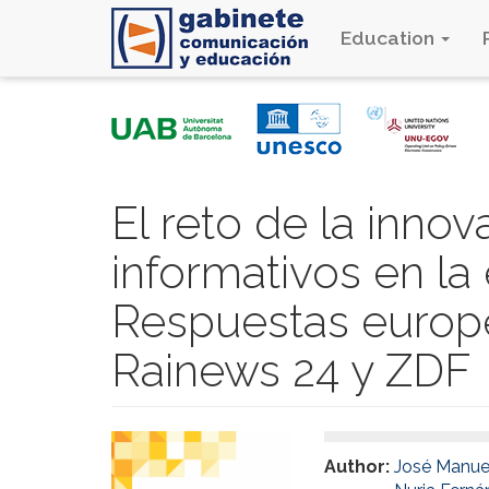
Education
Skip
to
main
content
El reto de la innov
informativos en la e
Respuestas europe
Rainews 24 y ZDF
Author:
José Manue