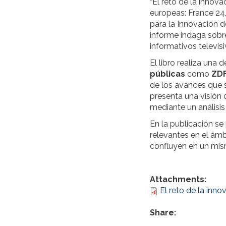
“El reto de la innova
europeas: France 24,
para la Innovación d
informe indaga sobre
informativos televisi
El libro realiza una 
públicas
como
ZD
de los avances que s
presenta una visión 
mediante un análisis
En la publicación s
relevantes en el ámb
confluyen en un mism
Attachments:
El reto de la inno
Share: