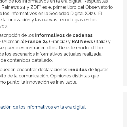
ción de los informativos en la era digital. Respuestas
 Rainews 24 y ZDF” es el primer libro del Observatorio
e los Informativos en la Sociedad Digital (OI2). El
 la innovación y las nuevas tecnologías en los
vos.
descripción de los
informativos
de
cadenas
F
(Alemania),
France 24
(Francia) y
RAI News
(Italia) y
e puede encontrar en ellos. De este modo, el libro
de los escenarios informativos actuales realizada
 de contenidos detallado.
e pueden encontrar declaraciones
inéditas
de figuras
ito de la comunicación. Opiniones distintas que
o punto: la innovación es inevitable.
vación de los informativos en la era digital