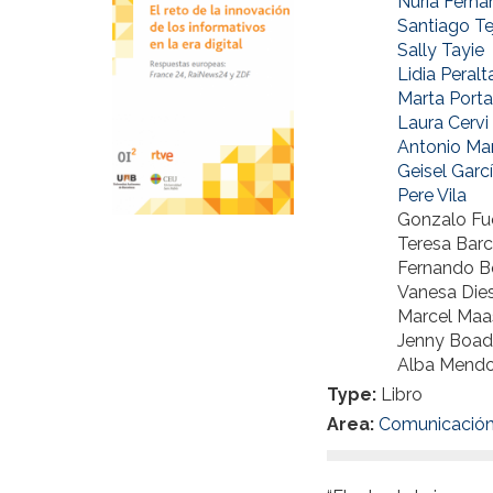
Nuria Fern
Santiago Te
Sally Tayie
Lidia Peralt
Marta Porta
Laura Cervi
Antonio Mar
Geisel Garc
Pere Vila
Gonzalo Fu
Teresa Barc
Fernando B
Vanesa Dies
Marcel Maa
Jenny Boa
Alba Mend
Type:
Libro
Area:
Comunicació