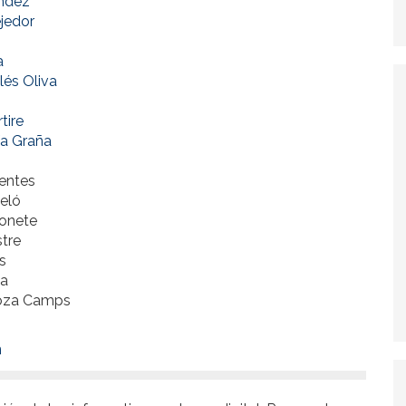
ández
jedor
a
lés Oliva
tire
ía Graña
entes
eló
onete
tre
s
da
oza Camps
n