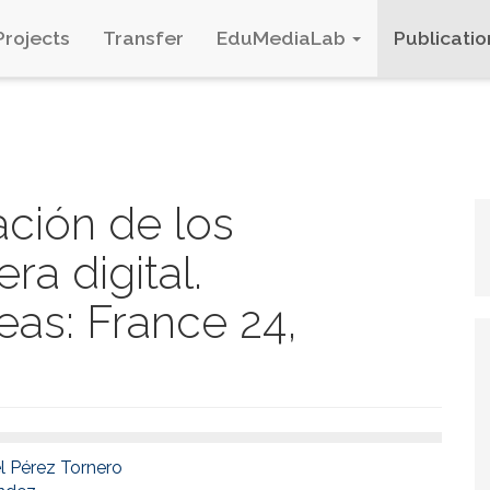
Projects
Transfer
EduMediaLab
Publicatio
ación de los
ra digital.
as: France 24,
l Pérez Tornero