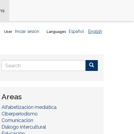
ns
Iniciar sesión
Español
English
User
Languages
Search
form
Buscar
Areas
Alfabetización mediática
Ciberperiodismo
Comunicación
Diálogo intercultural
Educación