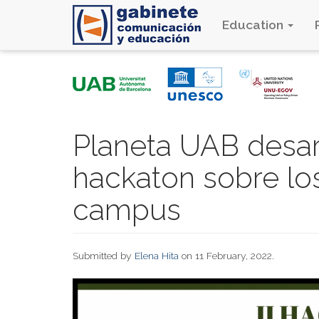
Education
Skip
to
main
content
Planeta UAB desar
hackaton sobre los
campus
Submitted by
Elena Hita
on 11 February, 2022.