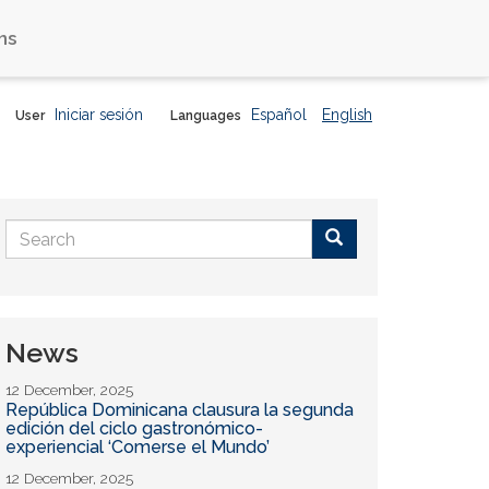
ns
Iniciar sesión
Español
English
User
Languages
Search
form
Buscar
News
12 December, 2025
República Dominicana clausura la segunda
edición del ciclo gastronómico-
experiencial ‘Comerse el Mundo’
12 December, 2025