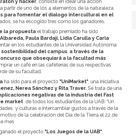
ratón y hacker
, consiste en idear una acción
 partir de uno de los 4 elementos de la naturaleza
vas para fomentar el dialogo intercultural en el
ados, se ha escogido tres como los ganadores.
de la propuesta
el trabajo premiado ha sido
Albareda, Paula Bardají, Lidia Carulla y Carla
mentar en los estudiantes de la Universidad Autónoma
a sostenibilidad del campus
,
a través de la
oncurso que obsequiará a la facultad más
mprar un café en las cafeterías de sus respectivas
erde de su facultad.
da
ha sido para el proyecto
"UniMarket"
, una iniciativa
imenez, Nerea Sánchez y Rita Traver.
Se trata de una
mplicaciones negativas de la industria del Fast
ge market
de todos los estudiantes de la UAB: “Un
dades y culturas e intercambiar gustos a través de la
motivo de la celebración del Día de la Tierra el 22 de
ese mes
 ganado el proyecto
"Los Juegos de la UAB"
,