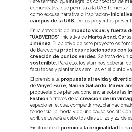
Este término, que integra los conceptos de
ma
comunicativa que permita a la UAB fomentar –a
como excusa narrativa o inspiración-
iniciati
campus de la UAB.
De los proyectos present
En la categoría de
impacto visual y fuerza 
"UABVERDS"
, iniciativa de
Marta Abad, Carla 
Jiménez
. El objetivo de este proyecto es fo
de Barcelona
prácticas relacionadas con l
creación de puntos verdes
. Se trata de un
c
sostenible
. Para ello, los alumnos deberán co
facultades y plantar las semillas en el punto v
El premio a la
propuesta atrevida y diverti
de
Vinyet Farré, Marina Gallardo, Mireia J
propuesta que plantea concienciar sobre las
i
Fashion
a través de la
creación de un vinta
espacio en el cual compartir, mezclar nacionali
tendencia, la moda y de una causa social”. Con 
abril, se llevará a cabo los días 20, 21 y 22 de 
Finalmente el
premio a la originalidad
lo ha