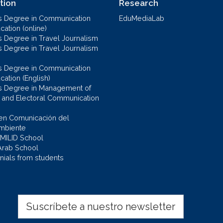
tion
Research
s Degree in Communication
EduMediaLab
ation (online)
s Degree in Travel Journalism
s Degree in Travel Journalism
s Degree in Communication
cation (English)
s Degree in Management of
al and Electoral Communication
en Comunicación del
mbiente
 MILID School
Arab School
nials from students
Suscríbete a nuestro newsletter