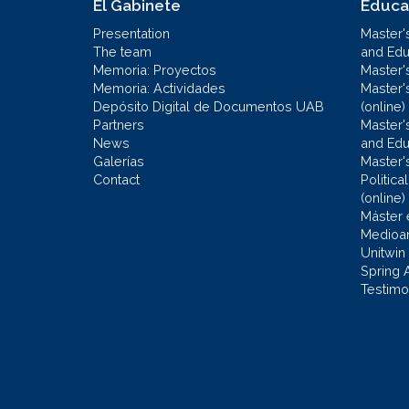
El Gabinete
Educa
Presentation
Master'
The team
and Educ
Memoria: Proyectos
Master'
Memoria: Actividades
Master'
Depósito Digital de Documentos UAB
(online)
Partners
Master'
News
and Edu
Galerías
Master'
Contact
Politic
(online)
Máster 
Medioa
Unitwin
Spring 
Testimo