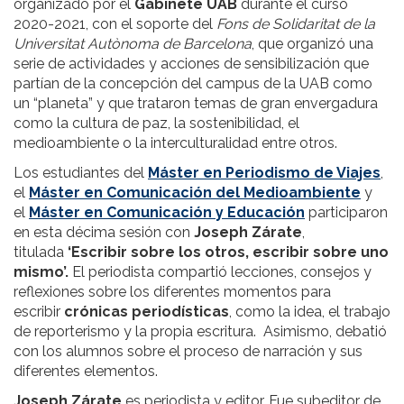
organizado por el
Gabinete UAB
durante el curso
2020-2021, con el soporte del
Fons de Solidaritat de la
Universitat Autònoma de Barcelona
, que organizó una
serie de actividades y acciones de sensibilización que
partían de la concepción del campus de la UAB como
un “planeta” y que trataron temas de gran envergadura
como la cultura de paz, la sostenibilidad, el
medioambiente o la interculturalidad entre otros.
Los estudiantes del
Máster en Periodismo de Viajes
,
el
Máster en Comunicación del Medioambiente
y
el
Máster en Comunicación y Educación
participaron
en esta décima sesión con
Joseph Zárate
,
titulada
‘Escribir sobre los otros, escribir sobre uno
mismo’.
El periodista compartió lecciones, consejos y
reflexiones sobre los diferentes momentos para
escribir
crónicas periodísticas
, como la idea, el trabajo
de reporterismo y la propia escritura. Asimismo, debatió
con los alumnos sobre el proceso de narración y sus
diferentes elementos.
Joseph Zárate
es periodista y editor. Fue subeditor de