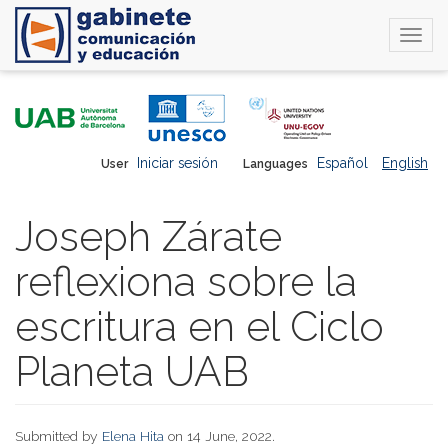
Togg
navi
Skip
to
main
content
Iniciar sesión
Español
English
User
Languages
Joseph Zárate
reflexiona sobre la
escritura en el Ciclo
Planeta UAB
Submitted by
Elena Hita
on 14 June, 2022.