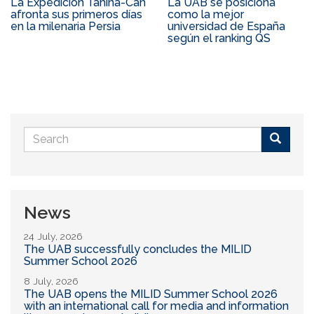
La Expedición Tahina-Can
La UAB se posiciona
afronta sus primeros días
como la mejor
en la milenaria Persia
universidad de España
según el ranking QS
Search
form
Buscar
News
24 July, 2026
The UAB successfully concludes the MILID
Summer School 2026
8 July, 2026
The UAB opens the MILID Summer School 2026
with an international call for media and information