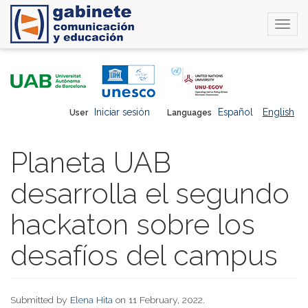
Togg
navi
Skip
to
main
content
Iniciar sesión
Español
English
User
Languages
Planeta UAB
desarrolla el segundo
hackaton sobre los
desafíos del campus
Submitted by
Elena Hita
on 11 February, 2022.