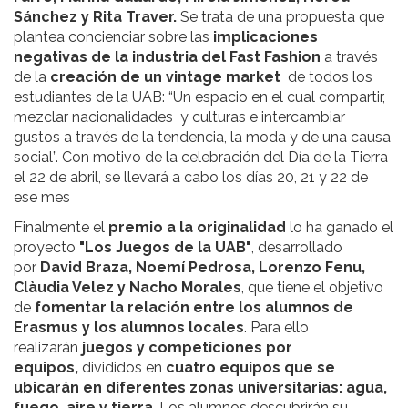
Sánchez y Rita Traver.
Se trata de una propuesta que
plantea concienciar sobre las
implicaciones
negativas de la industria del Fast Fashion
a través
de la
creación de un vintage market
de todos los
estudiantes de la UAB: “Un espacio en el cual compartir,
mezclar nacionalidades y culturas e intercambiar
gustos a través de la tendencia, la moda y de una causa
social”. Con motivo de la celebración del Día de la Tierra
el 22 de abril, se llevará a cabo los días 20, 21 y 22 de
ese mes
Finalmente el
premio a la originalidad
lo ha ganado el
proyecto
"Los Juegos de la UAB"
, desarrollado
por
David Braza, Noemí Pedrosa, Lorenzo Fenu,
Clàudia Velez y Nacho Morales
, que tiene el objetivo
de
fomentar la relación entre los alumnos de
Erasmus y los alumnos locales
. Para ello
realizarán
juegos y competiciones por
equipos,
divididos en
cuatro equipos que se
ubicarán en diferentes zonas universitarias: agua,
fuego, aire y tierra
. Los alumnos descubrirán su