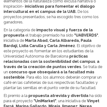
elementos de la naturaleza como excusa narrativa o
inspiración-
iniciativas para fomentar el dialogo
intercultural en el campus de la UAB.
De los
proyectos presentados, se ha escogido tres como los
ganadores.
En la categoría de
impacto visual y fuerza de la
propuesta
el trabajo premiado ha sido
"UABVERDS"
,
iniciativa de
Marta Abad, Carla Albareda, Paula
Bardají, Lidia Carulla y Carla Jiménez
. El objetivo de
este proyecto es fomentar en los estudiantes de la
Universidad Autónoma de Barcelona
prácticas
relacionadas con la sostenibilidad del campus
,
a
través de la creación de puntos verdes
. Se trata de
un
concurso que obsequiará a la facultad más
sostenible
. Para ello, los alumnos deberán comprar un
café en las cafeterías de sus respectivas facultades y
plantar las semillas en el punto verde de su facultad.
El premio a la
propuesta atrevida y divertida
ha sido
para el proyecto
"UniMarket"
, una iniciativa de
Vinyet
Farré, Marina Gallardo, Mireia Jimenez, Nerea