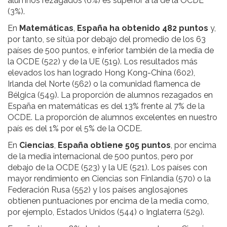
alumnos rezagados (6%) es superior a la de la OCDE
(3%).
En
Matemáticas
,
España ha obtenido 482 puntos
y,
por tanto, se sitúa por debajo del promedio de los 63
países de 500 puntos, e inferior también de la media de
la OCDE (522) y de la UE (519). Los resultados más
elevados los han logrado Hong Kong-China (602),
Irlanda del Norte (562) o la comunidad flamenca de
Bélgica (549). La proporción de alumnos rezagados en
España en matemáticas es del 13% frente al 7% de la
OCDE. La proporción de alumnos excelentes en nuestro
país es del 1% por el 5% de la OCDE.
En
Ciencias
,
España obtiene 505 puntos
, por encima
de la media internacional de 500 puntos, pero por
debajo de la OCDE (523) y la UE (521). Los países con
mayor rendimiento en Ciencias son Finlandia (570) o la
Federación Rusa (552) y los países anglosajones
obtienen puntuaciones por encima de la media como,
por ejemplo, Estados Unidos (544) o Inglaterra (529).