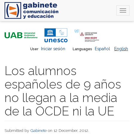
Togg
navi
Skip
to
main
content
Iniciar sesión
Español
English
User
Languages
Los alumnos
españoles de 9 años
no llegan a la media
de la OCDE ni la UE
Submitted by
Gabinete
on 12 December, 2012.