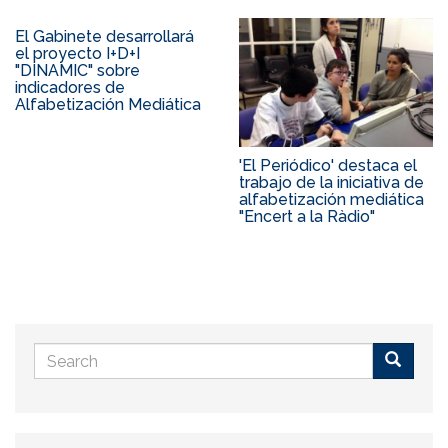
El Gabinete desarrollará
el proyecto I+D+I
"DINAMIC" sobre
indicadores de
Alfabetización Mediática
'El Periódico' destaca el
trabajo de la iniciativa de
alfabetización mediática
"Encert a la Ràdio"
Search
form
Buscar