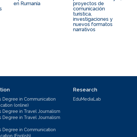
en Rumanía
proyectos de
s
comunicación
turística,
investigaciones y
nuevos formatos
narrativos
tion
Research
s Degree in Communication
EduMediaLab
ation (online)
s Degree in Travel Journalism
s Degree in Travel Journalism
s Degree in Communication
cation (English)