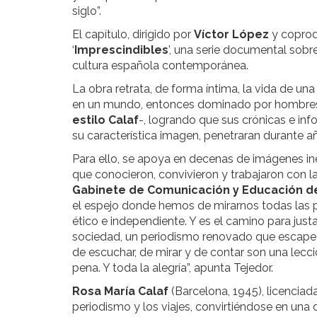
siglo”.
El capítulo, dirigido por
Víctor López
y copro
‘
Imprescindibles
’, una serie documental sob
cultura española contemporánea.
La obra retrata, de forma íntima, la vida de un
en un mundo, entonces dominado por hombres, y 
estilo Calaf
-, logrando que sus crónicas e in
su característica imagen, penetraran durante 
Para ello, se apoya en decenas de imágenes i
que conocieron, convivieron y trabajaron con la 
Gabinete de Comunicación y Educación d
el espejo donde hemos de mirarnos todas las 
ético e independiente. Y es el camino para just
sociedad, un periodismo renovado que escape de
de escuchar, de mirar y de contar son una lecci
pena. Y toda la alegría”, apunta Tejedor.
Rosa María Calaf
(Barcelona, 1945), licenciad
periodismo y los viajes, convirtiéndose en una