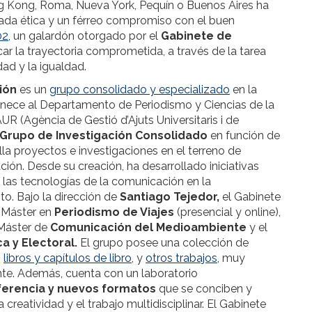
g Kong, Roma, Nueva York, Pequín o Buenos Aires ha
da ética y un férreo compromiso con el buen
02
, un galardón otorgado por el
Gabinete de
ar la trayectoria comprometida, a través de la tarea
dad y la igualdad.
ión
es un
grupo consolidado y especializado
en la
rtenece al Departamento de Periodismo y Ciencias de la
 (Agència de Gestió d’Ajuts Universitaris i de
Grupo de Investigación Consolidado
en función de
lla proyectos e investigaciones en el terreno de
ión. Desde su creación, ha desarrollado iniciativas
d, las tecnologías de la comunicación en la
o. Bajo la dirección de
Santiago Tejedor,
el Gabinete
l Máster en
Periodismo de Viajes
(presencial y online),
Máster de
Comunicación del Medioambiente
y el
a y Electoral.
El grupo posee una colección de
,
libros y capítulos de libro
, y
otros trabajos
, muy
te. Además, cuenta con un laboratorio
ferencia y nuevos formatos
que se conciben y
reatividad y el trabajo multidisciplinar. El Gabinete