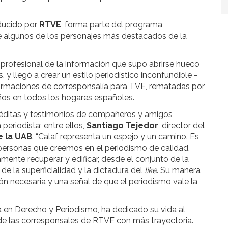
ducido por
RTVE
, forma parte del programa
re algunos de los personajes más destacados de la
a profesional de la información que supo abrirse hueco
llegó a crear un estilo periodístico inconfundible -
formaciones de corresponsalía para TVE, rematadas por
años en todos los hogares españoles.
néditas y testimonios de compañeros y amigos
periodista; entre ellos,
Santiago Tejedor
, director del
e la UAB
. “Calaf representa un espejo y un camino. Es
personas que creemos en el periodismo de calidad,
amente recuperar y edificar, desde el conjunto de la
 la superficialidad y la dictadura del
like
. Su manera
ón necesaria y una señal de que el periodismo vale la
a en Derecho y Periodismo, ha dedicado su vida al
 de las corresponsales de RTVE con más trayectoria.