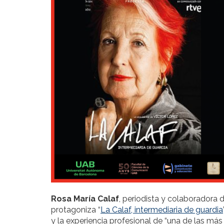
Rosa María Calaf
, periodista y colaboradora 
protagoniza “
La Calaf, intermediaria de guardia
y la experiencia profesional de “una de las má