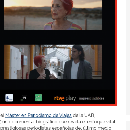
del
Máster en Periodismo de Viajes
de la UAB,
”, un documental biográfico que revela el enfoque vital
s prestigiosas periodistas españolas del último medio