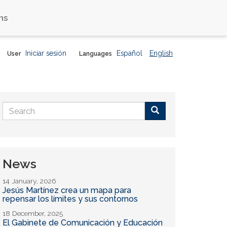
ns
Iniciar sesión
Español
English
User
Languages
Search
form
Buscar
News
14 January, 2026
Jesús Martínez crea un mapa para
repensar los límites y sus contornos
18 December, 2025
El Gabinete de Comunicación y Educación