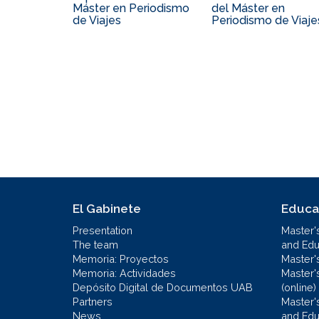
Máster en Periodismo
del Máster en
de Viajes
Periodismo de Viaje
El Gabinete
Educa
Presentation
Master'
The team
and Educ
Memoria: Proyectos
Master'
Memoria: Actividades
Master'
Depósito Digital de Documentos UAB
(online)
Partners
Master'
News
and Edu