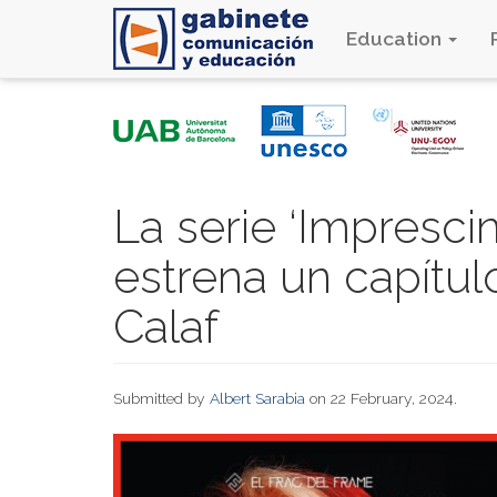
Education
Skip
to
main
content
La serie ‘Impresci
estrena un capítu
Calaf
Submitted by
Albert Sarabia
on 22 February, 2024.