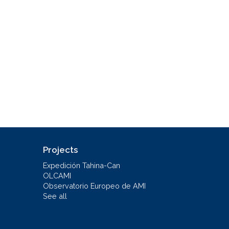
Projects
Expedición Tahina-Can
OLCAMI
Observatorio Europeo de AMI
See all