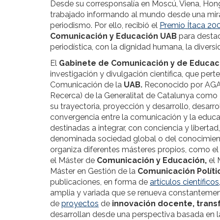
Desde su corresponsalía en Moscú, Viena, Hon
trabajado informando al mundo desde una mira
periodismo. Por ello, recibió el
Premio Ítaca 20
Comunicación y Educación UAB
para destac
periodística, con la dignidad humana, la diversi
El
Gabinete de Comunicación y de Educac
investigación y divulgación científica, que pe
Comunicación de la
UAB.
Reconocido por AGAUR
Recerca) de la Generalitat de Catalunya como
su trayectoria, proyección y desarrollo, desarro
convergencia entre la comunicación y la educac
destinadas a integrar, con conciencia y liberta
denominada sociedad global o del conocimient
organiza diferentes másteres propios, como e
el Máster de
Comunicación y Educación,
el 
Máster en Gestión de la
Comunicación Polític
publicaciones, en forma de
artículos científicos
amplia y variada que se renueva constantemen
de
proyectos
de
innovación docente, trans
desarrollan desde una perspectiva basada en la c