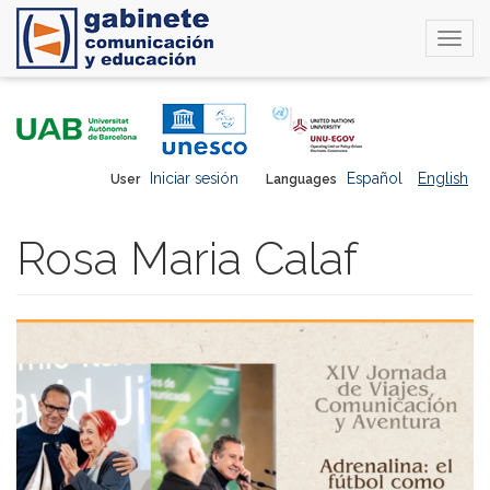
Togg
navi
Skip
to
main
content
Iniciar sesión
Español
English
User
Languages
Rosa Maria Calaf