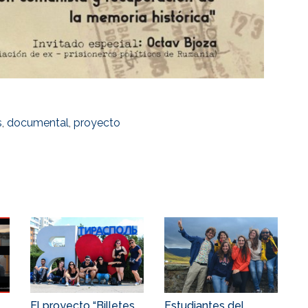
s
,
documental
,
proyecto
El proyecto “Billetes
Estudiantes del