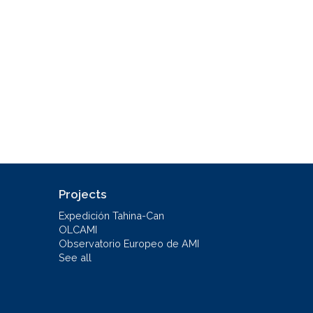
Projects
Expedición Tahina-Can
OLCAMI
Observatorio Europeo de AMI
See all