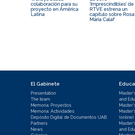
colaboración para su
‘Imprescindibles’ de
proyecto en América
RTVE estrena un
Latina
capítulo sobre Rosa
María Calaf
El Gabinete
Educa
Presentation
Master'
The team
and Educ
Memoria: Proyectos
Master'
Memoria: Actividades
Master'
Depósito Digital de Documentos UAB
(online)
Partners
Master'
News
and Edu