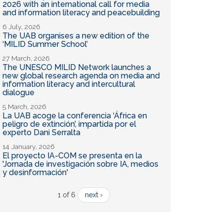
2026 with an international call for media
and information literacy and peacebuilding
6 July, 2026
The UAB organises a new edition of the
‘MILID Summer School’
27 March, 2026
The UNESCO MILID Network launches a
new global research agenda on media and
information literacy and intercultural
dialogue
5 March, 2026
La UAB acoge la conferencia ‘África en
peligro de extinción’, impartida por el
experto Dani Serralta
14 January, 2026
El proyecto IA-COM se presenta en la
'Jornada de investigación sobre IA, medios
y desinformación'
1 of 6
next ›