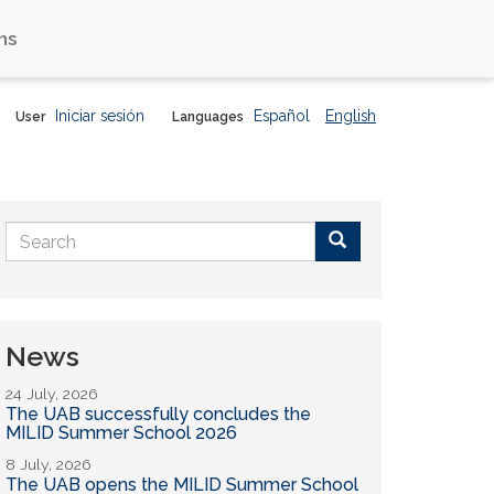
ns
Iniciar sesión
Español
English
User
Languages
Search
form
Buscar
News
24 July, 2026
The UAB successfully concludes the
MILID Summer School 2026
8 July, 2026
The UAB opens the MILID Summer School