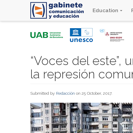
Education
Skip
to
main
content
“Voces del este”,
la represión comu
Submitted by
Redacción
on 25 October, 2017.