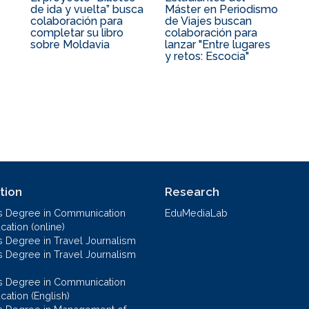
de ida y vuelta” busca
Máster en Periodismo
colaboración para
de Viajes buscan
completar su libro
colaboración para
sobre Moldavia
lanzar "Entre lugares
y retos: Escocia"
tion
Research
s Degree in Communication
EduMediaLab
ation (online)
s Degree in Travel Journalism
s Degree in Travel Journalism
s Degree in Communication
cation (English)