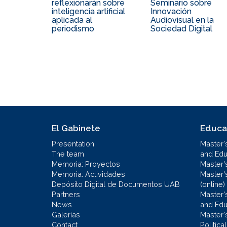
reflexionarán sobre
Seminario sobre
inteligencia artificial
Innovación
aplicada al
Audiovisual en la
periodismo
Sociedad Digital
El Gabinete
Educa
Presentation
Master'
The team
and Educ
Memoria: Proyectos
Master'
Memoria: Actividades
Master'
Depósito Digital de Documentos UAB
(online)
Partners
Master'
News
and Edu
Galerías
Master'
Contact
Politic