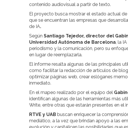
contenido audiovisual a partir de texto.
El proyecto busca mostrar el estado actual de 
que se encuentran las empresas que desarroll
de IA
.
Según
Santiago Tejedor, director del Gab
Universidad Autónoma de Barcelona
, la 
periodismo y la comunicación, pero su enfoque 
en lugar de reemplazarla.
El informe resalta algunas de las principales u
como facilitar la redacción de artículos de blo
optimizar páginas web, crear eslóganes memora
inmediato.
En el mapeo realizado por el equipo del
Gabin
identifican algunas de las herramientas más ut
Write, entre otras que estarán presentes en el i
RTVE y UAB
buscan enriquecer la comprensión
mediático, a la vez que brindan apoyo a las 
evolución y capitalicen las posibilidades que 