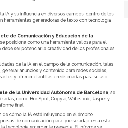
la IA y su influencia en diversos campos, dentro de los
an herramientas generadoras de texto con tecnología
inete de Comunicación y Educación de la
IA se posiciona como una herramienta valiosa para el
debe ser potenciar la creatividad de los profesionales
tilidades de la IA en el campo de la comunicación, tales
g, generar anuncios y contenido para redes sociales,
bles y ofrecer plantillas prediseñadas para su uso
ete de la Universidad Autónoma de Barcelona
, se
ilizadas, como HubSpot, Copy.ai, Writesonic, Jasper y
nforme final.
 de cómo la IA está influyendo en el ámbito
empresas de comunicación para que se adapten a esta
esta tecnología emergente presenta. El informe se