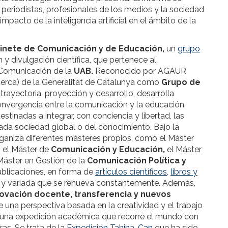
eriodistas, profesionales de los medios y la sociedad
pacto de la inteligencia artificial en el ámbito de la
inete de Comunicación y de Educación,
un
grupo
n y divulgación científica, que pertenece al
 Comunicación de la
UAB.
Reconocido por AGAUR
Recerca) de la Generalitat de Catalunya como
Grupo de
trayectoria, proyección y desarrollo, desarrolla
onvergencia entre la comunicación y la educación.
estinadas a integrar, con conciencia y libertad, las
da sociedad global o del conocimiento. Bajo la
ganiza diferentes másteres propios, como el Máster
, el Máster de
Comunicación y Educación,
el Máster
Máster en Gestión de la
Comunicación Política y
ublicaciones, en forma de
artículos científicos,
libros y
 y variada que se renueva constantemente. Además,
ovación docente, transferencia y nuevos
 una perspectiva basada en la creatividad y el trabajo
ño una expedición académica que recorre el mundo con
ras. Se trata de la
Expedición Tahina-Can
que ha sido