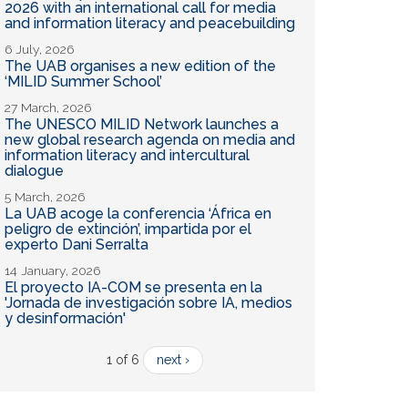
2026 with an international call for media
and information literacy and peacebuilding
6 July, 2026
The UAB organises a new edition of the
‘MILID Summer School’
27 March, 2026
The UNESCO MILID Network launches a
new global research agenda on media and
information literacy and intercultural
dialogue
5 March, 2026
La UAB acoge la conferencia ‘África en
peligro de extinción’, impartida por el
experto Dani Serralta
14 January, 2026
El proyecto IA-COM se presenta en la
'Jornada de investigación sobre IA, medios
y desinformación'
1 of 6
next ›