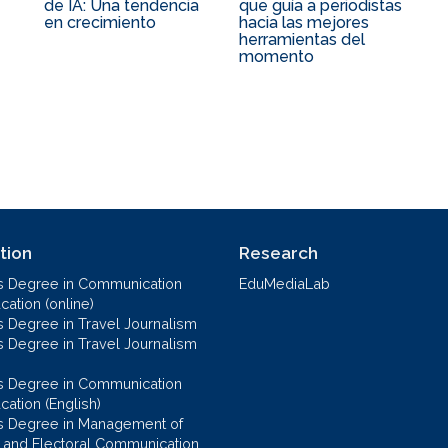
de IA: Una tendencia
que guía a periodistas
en crecimiento
hacia las mejores
herramientas del
momento
tion
Research
s Degree in Communication
EduMediaLab
ation (online)
s Degree in Travel Journalism
s Degree in Travel Journalism
s Degree in Communication
cation (English)
s Degree in Management of
al and Electoral Communication