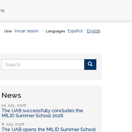
ns
Iniciar sesión
Español
English
User
Languages
Search
form
Buscar
News
24 July, 2026
The UAB successfully concludes the
MILID Summer School 2026
8 July, 2026
The UAB opens the MILID Summer School