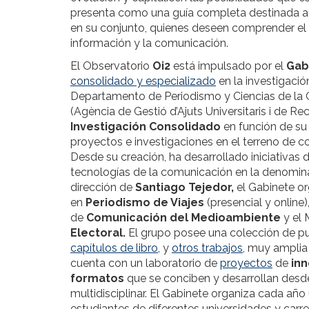
presenta como una guía completa destinada a p
en su conjunto, quienes deseen comprender el im
información y la comunicación.
El Observatorio
Oi2
está impulsado por el
Gab
consolidado y especializado
en la investigació
Departamento de Periodismo y Ciencias de la
(Agència de Gestió d’Ajuts Universitaris i de 
Investigación Consolidado
en función de su 
proyectos e investigaciones en el terreno de c
Desde su creación, ha desarrollado iniciativas d
tecnologías de la comunicación en la denomina
dirección de
Santiago Tejedor,
el Gabinete or
en
Periodismo de Viajes
(presencial y online)
de
Comunicación del Medioambiente
y el 
Electoral.
El grupo posee una colección de p
capítulos de libro
, y
otros trabajos
, muy amplia
cuenta con un laboratorio de
proyectos
de
inn
formatos
que se conciben y desarrollan desde
multidisciplinar. El Gabinete organiza cada a
estudiantes de diferentes universidades y carre