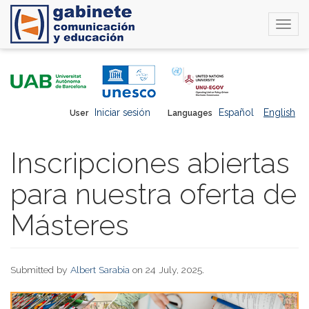
Togg
navi
Skip
to
main
content
Iniciar sesión
Español
English
User
Languages
Inscripciones abiertas
para nuestra oferta de
Másteres
Submitted by
Albert Sarabia
on 24 July, 2025.