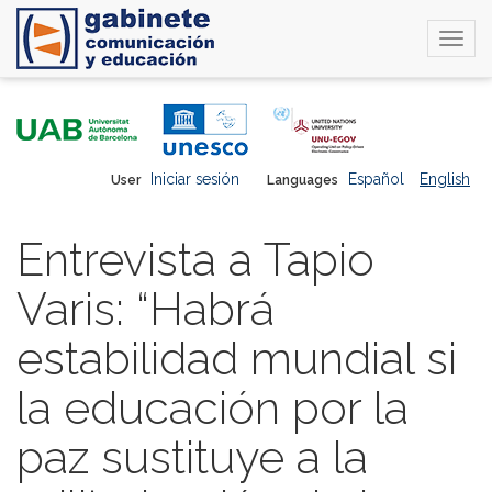
Togg
navi
Skip
to
main
content
Iniciar sesión
Español
English
User
Languages
Entrevista a Tapio
Varis: “Habrá
estabilidad mundial si
la educación por la
paz sustituye a la