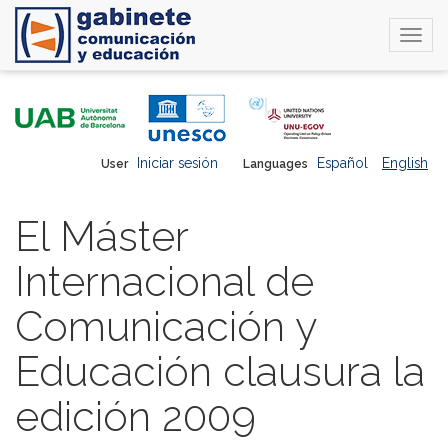
Togg
navi
Skip
to
main
content
Iniciar sesión
Español
English
User
Languages
El Máster
Internacional de
Comunicación y
Educación clausura la
edición 2009