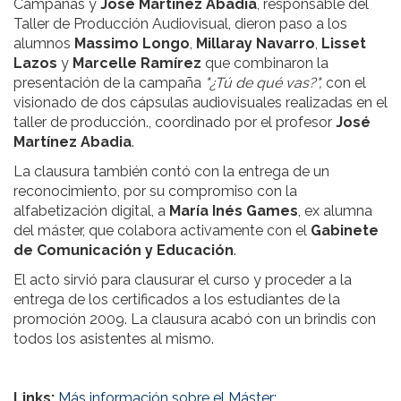
Campañas y
José Martínez Abadía
, responsable del
Taller de Producción Audiovisual, dieron paso a los
alumnos
Massimo Longo
,
Millaray Navarro
,
Lisset
Lazos
y
Marcelle Ramírez
que combinaron la
presentación de la campaña
"¿Tú de qué vas?",
con el
visionado de dos cápsulas audiovisuales realizadas en el
taller de producción., coordinado por el profesor
José
Martínez Abadia
.
La clausura también contó con la entrega de un
reconocimiento, por su compromiso con la
alfabetización digital, a
María Inés Games
, ex alumna
del máster, que colabora activamente con el
Gabinete
de Comunicación y Educación
.
El acto sirvió para clausurar el curso y proceder a la
entrega de los certificados a los estudiantes de la
promoción 2009. La clausura acabó con un brindis con
todos los asistentes al mismo.
Links:
Más información sobre el Máster: