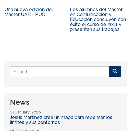
Una nueva edición del
Los alumnos del Máster
Máster UAB - PUC
en Comunicación y
Educación concluyen con
éxito el curso de 2011 y
presentan sus trabajos
Search
form
Buscar
News
14 January, 2026
Jesús Martínez crea un mapa para repensar los
límites y sus contornos
18 December, 2025