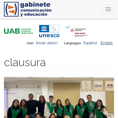
Togg
navi
Skip
to
main
content
Iniciar sesión
Español
English
User
Languages
clausura