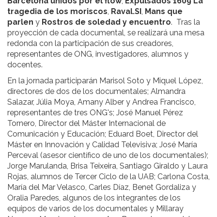
Barcelona unidos por el flow
,
Expulsados 1609 La
tragedia de los moriscos
,
Raval.SI
,
Mans que
parlen
y
Rostros de soledad y encuentro
. Tras la
proyección de cada documental, se realizará una mesa
redonda con la participación de sus creadores,
representantes de ONG, investigadores, alumnos y
docentes.
En la jornada participarán Marisol Soto y Miquel López,
directores de dos de los documentales; Almandra
Salazar, Júlia Moya, Amany Alber y Andrea Francisco,
representantes de tres ONG's; José Manuel Pérez
Tornero, Director del Máster Internacional de
Comunicación y Educación; Eduard Boet, Director del
Máster en Innovación y Calidad Televisiva; José María
Perceval (asesor científico de uno de los documentales);
Jorge Marulanda, Brisa Teixeira, Santiago Giraldo y Laura
Rojas, alumnos de Tercer Ciclo de la UAB; Carlona Costa,
María del Mar Velasco, Carles Díaz, Benet Gordaliza y
Oralia Paredes, algunos de los integrantes de los
equipos de varios de los documentales y Millaray