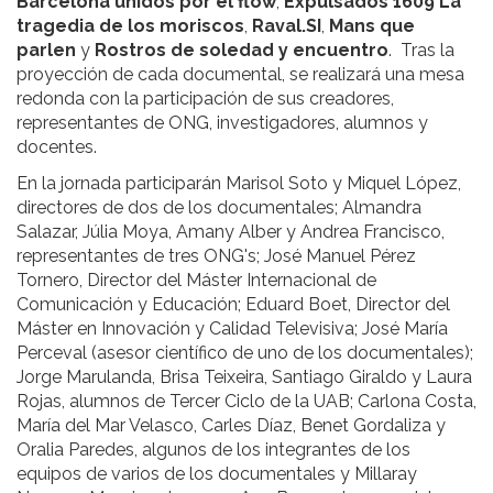
Barcelona unidos por el flow
,
Expulsados 1609 La
tragedia de los moriscos
,
Raval.SI
,
Mans que
parlen
y
Rostros de soledad y encuentro
. Tras la
proyección de cada documental, se realizará una mesa
redonda con la participación de sus creadores,
representantes de ONG, investigadores, alumnos y
docentes.
En la jornada participarán Marisol Soto y Miquel López,
directores de dos de los documentales; Almandra
Salazar, Júlia Moya, Amany Alber y Andrea Francisco,
representantes de tres ONG's; José Manuel Pérez
Tornero, Director del Máster Internacional de
Comunicación y Educación; Eduard Boet, Director del
Máster en Innovación y Calidad Televisiva; José María
Perceval (asesor científico de uno de los documentales);
Jorge Marulanda, Brisa Teixeira, Santiago Giraldo y Laura
Rojas, alumnos de Tercer Ciclo de la UAB; Carlona Costa,
María del Mar Velasco, Carles Díaz, Benet Gordaliza y
Oralia Paredes, algunos de los integrantes de los
equipos de varios de los documentales y Millaray