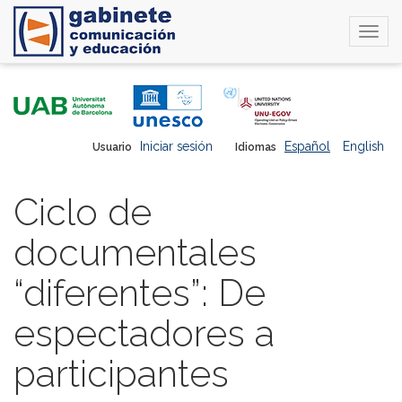
Togg
navi
Pasar
al
contenido
principal
Iniciar sesión
Español
English
Usuario
Idiomas
Ciclo de
documentales
“diferentes”: De
espectadores a
participantes