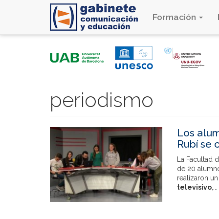
Formación
Pasar
al
contenido
principal
periodismo
Los alum
Rubí se 
La Facultad d
de 20 alumn
realizaron un
televisivo
,...