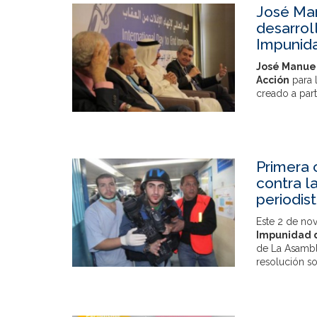
José Man
desarrol
Impunid
José Manue
Acción
para 
creado a part
Primera 
contra l
periodis
Este 2 de no
Impunidad d
de La Asambl
resolución sob