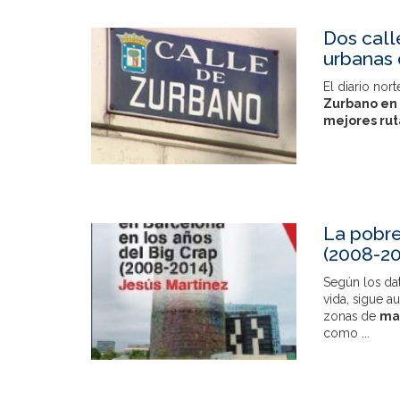
Dos call
urbanas
El diario no
Zurbano en
mejores rut
La pobre
(2008-20
Según los dat
vida, sigue 
zonas de
ma
como
...