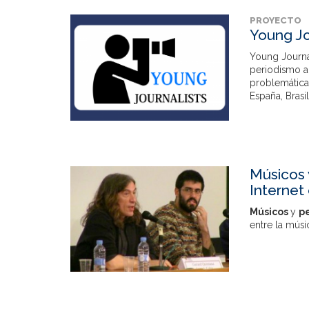
PROYECTO
Young Jo
Young Journa
periodismo al
problemáticas
España, Brasil
Músicos 
Internet
Músicos
y
p
entre la músi