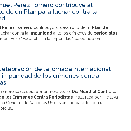
uel Pérez Tornero contribuye al
lo de un Plan para luchar contra la
ad
l Pérez Tornero
contribuyó al desarrollo de un
Plan de
luchar contra la
impunidad
ante los crímenes de
periodistas
,
ir del Foro "Hacia el fin a la impunidad", celebrado en...
celebración de la jornada internacional
a impunidad de los crímenes contra
tas
viembre se celebra por primera vez el
Día Mundial Contra la
e los Crímenes Contra Periodistas
, instaurada por iniciativa
ea General de Naciones Unidas en año pasado, con una
re la...