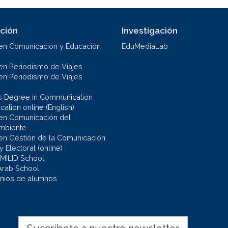
ción
Investigación
en Comunicación y Educación
EduMediaLab
en Periodismo de Viajes
en Periodismo de Viajes
s Degree in Communication
ation online (English)
en Comunicación del
mbiente
en Gestión de la Comunicación
 y Electoral (online)
 MILID School
Arab School
nios de alumnos