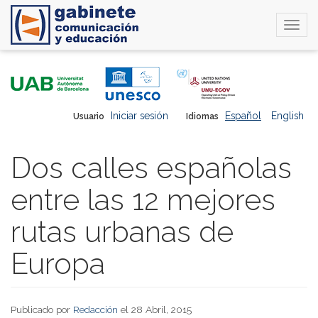
Togg
navi
Pasar
al
contenido
principal
Iniciar sesión
Español
English
Usuario
Idiomas
Dos calles españolas
entre las 12 mejores
rutas urbanas de
Europa
Publicado por
Redacción
el 28 Abril, 2015