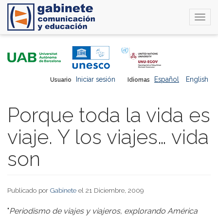
Togg
navi
Pasar
al
contenido
principal
Iniciar sesión
Español
English
Usuario
Idiomas
Porque toda la vida es
viaje. Y los viajes… vida
son
Publicado por
Gabinete
el 21 Diciembre, 2009
"
Periodismo de viajes y viajeros, explorando América