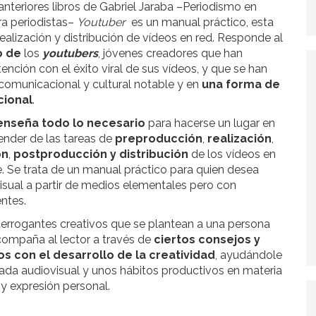
 anteriores libros de Gabriel Jaraba –Periodismo en
ara periodistas–
Youtuber
es un manual práctico, esta
ealización y distribución de vídeos en red. Responde al
o de
los
youtubers
, jóvenes creadores que han
nción con el éxito viral de sus vídeos, y que se han
comunicacional y cultural notable y en
una forma de
cional
.
enseña todo lo necesario
para hacerse un lugar en
ender de las tareas de
preproducción
,
realización
,
ón
,
postproducción y distribución
de los vídeos en
. Se trata de un manual práctico para quien desea
ovisual a partir de medios elementales pero con
ntes.
interrogantes creativos que se plantean a una persona
acompaña al lector a través de
ciertos consejos y
s con el desarrollo de la creatividad
, ayudándole
rada audiovisual y unos hábitos productivos en materia
 y expresión personal.