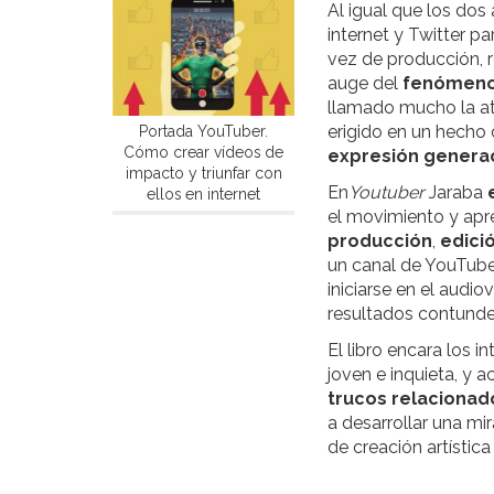
Al igual que los dos
internet y Twitter p
vez de producción, r
auge del
fenómen
llamado mucho la ate
erigido en un hecho 
Portada YouTuber.
Cómo crear vídeos de
expresión genera
impacto y triunfar con
En
Youtuber
Jaraba
ellos en internet
el movimiento y apr
producción
,
edici
un canal de YouTube
iniciarse en el audi
resultados contunde
El libro encara los 
joven e inquieta, y 
trucos relacionado
a desarrollar una mi
de creación artística