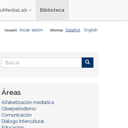
duMediaLab
Biblioteca
Iniciar sesión
Español
English
Usuario
Idiomas
Formulario
de
Buscar
búsqueda
Áreas
Alfabetización mediática
Ciberperiodismo
Comunicación
Diálogo intercultural
Educación