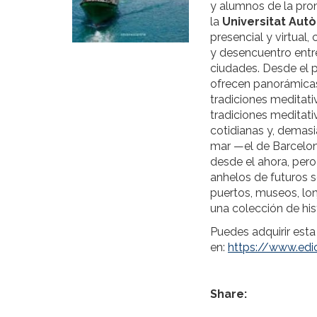
y alumnos de la pr
la
Universitat Au
presencial y virtual,
y desencuentro entr
ciudades. Desde el pu
ofrecen panorámicas
tradiciones meditati
tradiciones meditati
cotidianas y, demas
mar —el de Barcelona
desde el ahora, pero
anhelos de futuros s
puertos, museos, lonj
una colección de hist
Puedes adquirir esta
en:
https://www.ed
Share: