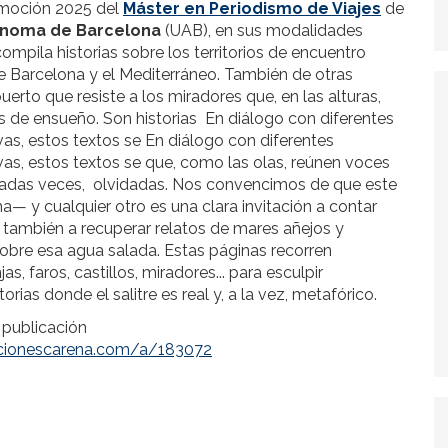
omoción 2025 del
Máster en Periodismo de Viajes
de
tònoma de Barcelona
(UAB), en sus modalidades
 compila historias sobre los territorios de encuentro
e Barcelona y el Mediterráneo. También de otras
erto que resiste a los miradores que, en las alturas,
 de ensueño. Son historias En diálogo con diferentes
vas, estos textos se En diálogo con diferentes
vas, estos textos se que, como las olas, reúnen voces
iadas veces, olvidadas. Nos convencimos de que este
— y cualquier otro es una clara invitación a contar
 también a recuperar relatos de mares añejos y
obre esa agua salada. Estas páginas recorren
as, faros, castillos, miradores... para esculpir
orias donde el salitre es real y, a la vez, metafórico.
 publicación
icionescarena.com/a/183072