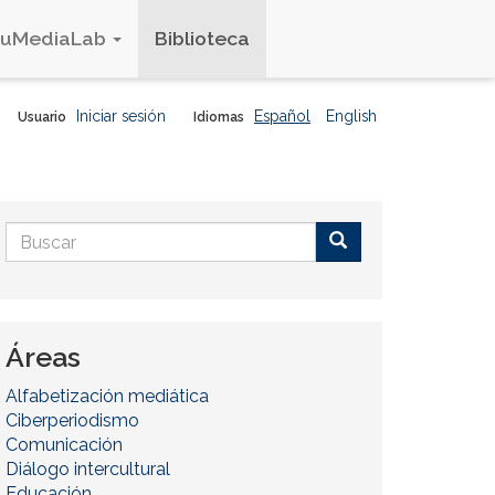
duMediaLab
Biblioteca
Iniciar sesión
Español
English
Usuario
Idiomas
Formulario
de
Buscar
búsqueda
Áreas
Alfabetización mediática
Ciberperiodismo
Comunicación
Diálogo intercultural
Educación