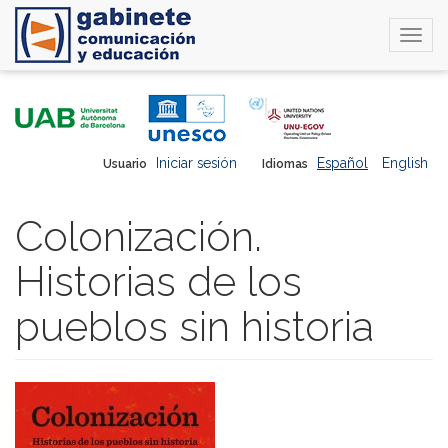
Togg
navi
Pasar
al
contenido
principal
Iniciar sesión
Español
English
Usuario
Idiomas
Colonización.
Historias de los
pueblos sin historia