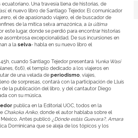
s
ecuatoriano. Una travesía llena de historias, de
asi
, el nuevo libro de Santiago Tejedor. El comunicador
ero, el de apasionado viajero, el de buscador de
 confines de la mítica selva amazónica, a
la última
r este lugar, donde se perdió para encontrar historias
 de asombrosa excepcionalidad. De sus incursiones en
man a la
selva
- habla en su nuevo libro el
18:45h, cuando Santiago Tejedor presentará
Yunka Wasi
lanes, 616), el templo dedicado a los viajeros en
frutar de una velada de
periodismo
, viajes,
 lleno de sorpresas, contará con la participación de Lluís
 de la publicación del libro, y del cantautor Diego
ada con su música.
jedor
publica en la Editorial UOC, todos en la
ue
Chakoka Aniko
, donde el autor hablaba sobre el
en México. Antes publicó
¿Dónde estás Guevara?
,
Amara
lica Dominicana que se aleja de los tópicos y los