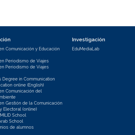
ción
Investigación
en Comunicación y Educación
EduMediaLab
en Periodismo de Viajes
en Periodismo de Viajes
s Degree in Communication
ation online (English)
en Comunicación del
mbiente
en Gestión de la Comunicación
 y Electoral (online)
 MILID School
Arab School
nios de alumnos