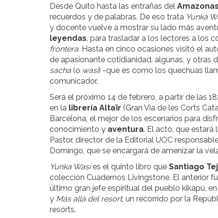
Desde Quito hasta las entrañas del
Amazona
recuerdos y de palabras. De eso trata
Yunka W
y docente vuelve a mostrar su lado más aventur
leyendas
, para trasladar a los lectores a los
frontera.
Hasta en cinco ocasiones visitó el auto
de apasionante cotidianidad, algunas, y otras
sacha
(o
wasi
) -que es como los quechuas lla
comunicador.
Será el próximo 14 de febrero, a partir de las 
en la
librería Altaïr
(Gran Via de les Corts Cata
Barcelona, el mejor de los escenarios para dis
conocimiento y
aventura
. El acto, que estará
Pastor, director de la Editorial UOC responsable
Domingo, que se encargará de amenizar la vel
Yunka Wasi
es el quinto libro que
Santiago Te
colección Cuadernos Livingstone. El anterior f
último gran jefe espiritual del pueblo kikapú, 
y
Más allá del resort
, un recorrido por la Repúb
resorts.