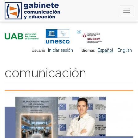
Togg
navi
Pasar
al
contenido
principal
Iniciar sesión
Español
English
Usuario
Idiomas
comunicación