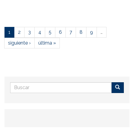
1
2
3
4
5
6
7
8
9
…
siguiente ›
última »
Formulario
de
Buscar
búsqueda