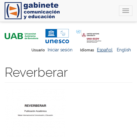
Togg
navi
Pasar
al
contenido
principal
Iniciar sesión
Español
English
Usuario
Idiomas
Reverberar