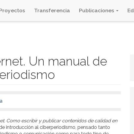
Proyectos
Transferencia
Publicaciones
E
ernet. Un manual de
rperiodismo
ba
et. Como escribir y publicar contenidos de calidad en
de introducción al ciberperiodismo, pensado tanto
riodismo o comunicación como para todo tipo de