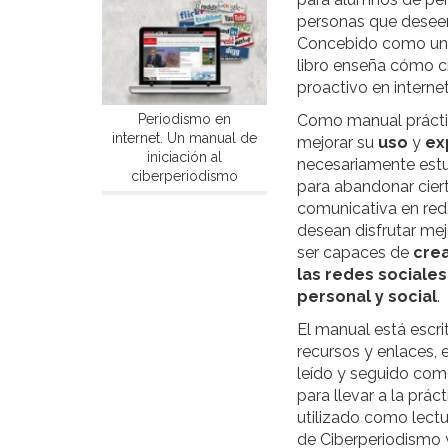
personas que deseen 
Concebido como un c
libro enseña cómo cr
proactivo en internet
Periodismo en
Como manual práctic
internet. Un manual de
mejorar su
uso
y
ex
iniciación al
necesariamente estu
ciberperiodismo
para abandonar ciert
comunicativa en red
desean disfrutar mej
ser capaces de
crea
las redes sociale
personal y social
.
El manual está escri
recursos y enlaces,
leído y seguido com
para llevar a la prác
utilizado como lectu
de Ciberperiodismo 