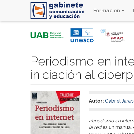
Formación
Pasar
al
contenido
principal
Periodismo en int
iniciación al cibe
Autor:
Gabriel Jara
Periodismo en intern
la red
es un manual 
para alumnos de pe