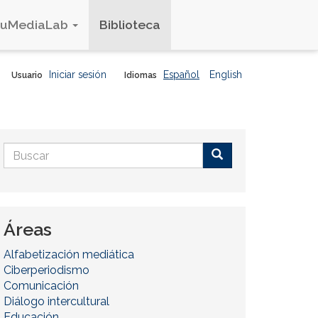
duMediaLab
Biblioteca
Iniciar sesión
Español
English
Usuario
Idiomas
Formulario
de
Buscar
búsqueda
Áreas
Alfabetización mediática
Ciberperiodismo
Comunicación
Diálogo intercultural
Educación